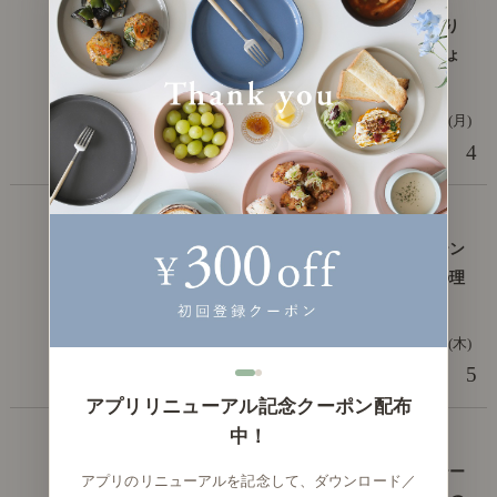
【わたしの愛用品】1LDK・ふたり
暮らしに、folkダイニングが「ちょ
うどいい」理由
2025年3月24日(月)
4
編集部 武尾
僕と私の愛用品
【わたしの愛用品】リネンカーテン
が変えた私の暮らし。心地よさの理
由を考えました。
2025年2月06日(木)
5
編集部 武尾
アプリリニューアル記念クーポン配布
中！
僕と私の愛用品
【わたしの愛用品】北欧ヴィンテー
アプリのリニューアルを記念して、ダウンロード／