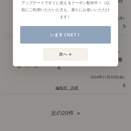
ジのようなテレビボードで、理想の
アップデートですぐに使えるクーポン配布中！（以
テレビ周りに。
前にご利用いただいた方も、新たにお使いいただけ
ます）
2025年1月23日(木)
9
編集部 武尾
いますぐGET！
僕と私の愛用品
【わたしの愛用品】4.5畳のリビン
次へ →
グに、憧れのAGRAソファーをお迎
え
2024年11月29日(金)
6
編集部 武尾
次の20件 »