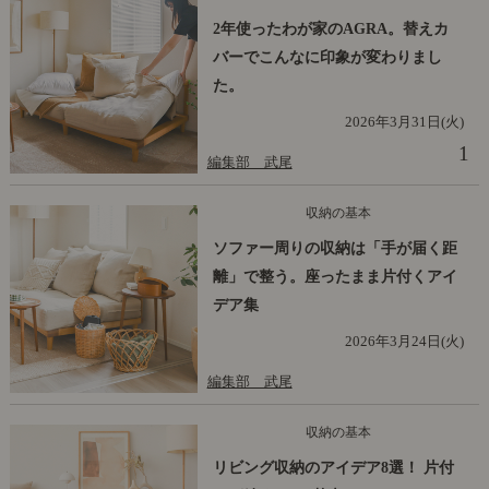
2年使ったわが家のAGRA。替えカ
バーでこんなに印象が変わりまし
た。
2026年3月31日(火)
1
編集部 武尾
収納の基本
ソファー周りの収納は「手が届く距
離」で整う。座ったまま片付くアイ
デア集
2026年3月24日(火)
編集部 武尾
収納の基本
リビング収納のアイデア8選！ 片付