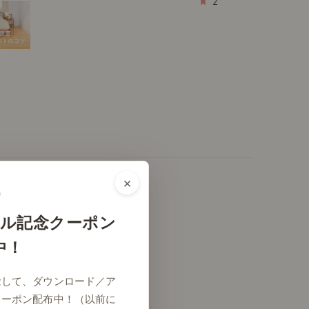
2
×
ル記念クーポン
中！
念して、ダウンロード／ア
クーポン配布中！（以前に