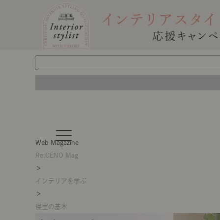
t
o
Web Magazine
g
g
Re:CENO Mag
l
＞
e
n
インテリアを学ぶ
a
v
＞
i
g
寝室の基本
a