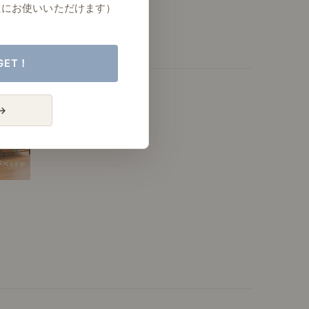
たにお使いいただけます）
GET！
→