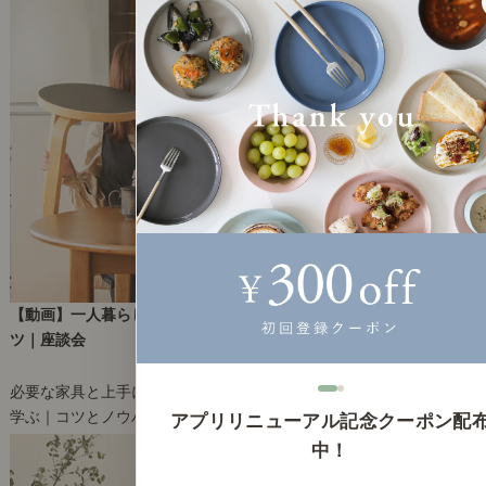
【動画】一人暮らしの家具の選び方とレイアウト。簡単にできるコ
ツ｜座談会
2023年4月13日(木)
必要な家具と上手に配置するコツを紐解きます
学ぶ｜コツとノウハウ（動画）
アプリリニューアル記念クーポン配
13
中！