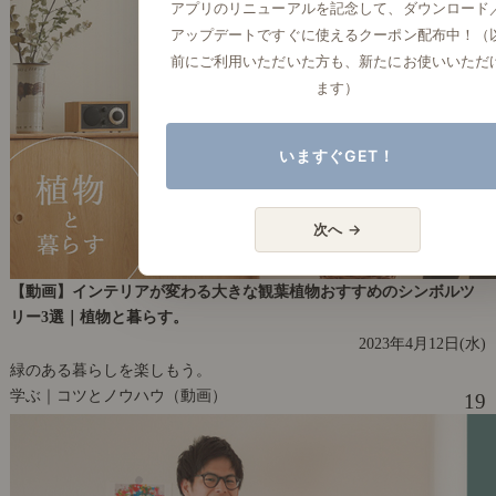
アプリのリニューアルを記念して、ダウンロード
アップデートですぐに使えるクーポン配布中！（
前にご利用いただいた方も、新たにお使いいただ
ます）
いますぐGET！
次へ →
【動画】インテリアが変わる大きな観葉植物おすすめのシンボルツ
リー3選｜植物と暮らす。
2023年4月12日(水)
緑のある暮らしを楽しもう。
学ぶ｜コツとノウハウ（動画）
19