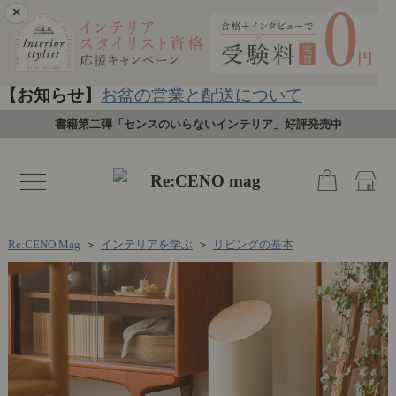
×
【お知らせ】
お盆の営業と配送について
書籍第二弾「センスのいらないインテリア」好評発売中
toggle
navigation
Re:CENO Mag
＞
インテリアを学ぶ
＞
リビングの基本