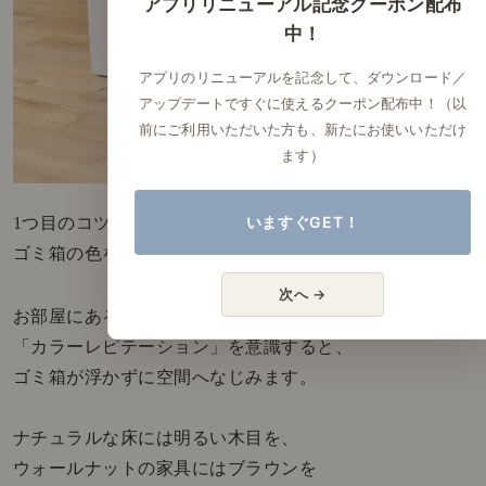
アプリリニューアル記念クーポン配布
中！
アプリのリニューアルを記念して、ダウンロード／
アップデートですぐに使えるクーポン配布中！（以
前にご利用いただいた方も、新たにお使いいただけ
ます）
いますぐGET！
1つ目のコツは、床や家具の色と
ゴミ箱の色を揃えることです。
次へ →
お部屋にある色を繰り返し取り入れる
「カラーレピテーション」を意識すると、
ゴミ箱が浮かずに空間へなじみます。
ナチュラルな床には明るい木目を、
ウォールナットの家具にはブラウンを