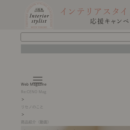
t
o
Web Magazine
g
g
Re:CENO Mag
l
＞
e
n
リセノのこと
a
v
＞
i
g
商品紹介（動画）
a