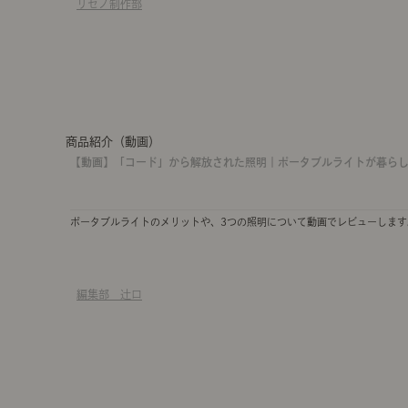
リセノ制作部
商品紹介（動画）
【動画】「コード」から解放された照明｜ポータブルライトが暮ら
ポータブルライトのメリットや、3つの照明について動画でレビューします
編集部 辻口