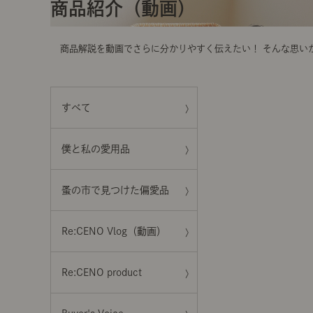
t
商品紹介（動画）
i
o
n
商品解説を動画でさらに分かりやすく伝えたい！ そんな思い
すべて
僕と私の愛用品
蚤の市で見つけた偏愛品
Re:CENO Vlog（動画）
Re:CENO product