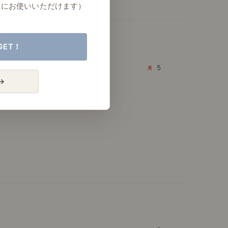
たにお使いいただけます）
GET！
5
→