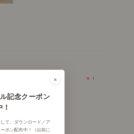
×
1
ル記念クーポン
中！
念して、ダウンロード／ア
クーポン配布中！（以前に