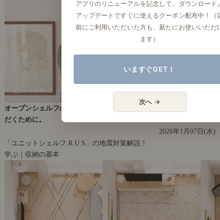
アプリのリニューアルを記念して、ダウンロード
アップデートですぐに使えるクーポン配布中！（
前にご利用いただいた方も、新たにお使いいただ
ます）
いますぐGET！
次へ →
オープンシェルフの地震対策を解説！「R.U.S」を安心して使用いた
だくために。
2026年1月07日(水)
「ユニットシェルフ R.U.S」の地震対策解説！
学ぶ｜収納の基本