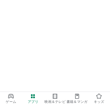
■公式ページ
ONLINE SHOP（Re:CENO）
https://www.receno.com/
運営会社：株式会社 Flavor
https://www.flavor-inc.co.jp/
※ ネットワーク環境が良好でない状況でご利用されると、コ
ンテンツが表示されない等、正常に動作しないことがありま
す。
〖プッシュ通知について〗
お知らせやキャンペーン情報をプッシュ通知でお届けします。
通知のオン・オフは、端末の設定からいつでも変更できます。
〖位置情報の取得について〗
近くのショップを探す目的、その他の情報配信の目的で、位置
情報取得の許可をお願いする場合があります。位置情報は個人
情報とは関連付けず、本アプリ以外で利用することはありませ
ゲーム
アプリ
映画＆テレビ
書籍＆マンガ
キッズ
ん。