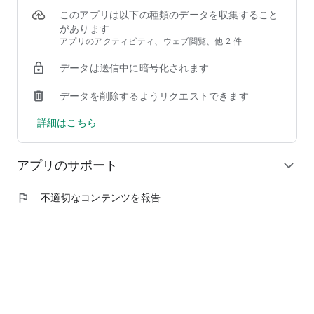
リセノのオンラインストアを利用可能。楽しく、快適にお買い
このアプリは以下の種類のデータを収集すること
物をお楽しみいただけます。
があります
アプリのアクティビティ、ウェブ閲覧、他 2 件
-----
読み物「Re:CENO Mag」
データは送信中に暗号化されます
-----
毎日更新される「リセノスタッフによるインテリア記事」を快
データを削除するようリクエストできます
適にご覧いただけます。
詳細はこちら
-----
こんな方におすすめ
-----
アプリのサポート
expand_more
・お部屋づくりにAIを活用して、イメージを作っていきたい方
・インテリアの基本を学んで、お部屋づくりを趣味にしたい方
flag
不適切なコンテンツを報告
・家具やインテリア選びをもっと楽しみたい方
・お部屋づくりのイメージを具体化したい方
・Re:CENOの店舗、商品、読みものをまとめてチェックしたい
方
家具を買う前の検討から、暮らしの中のインテリアづくりま
で。
Re:CENOが提案する「心地よい暮らし」を、アプリでより身近
にお楽しみください。