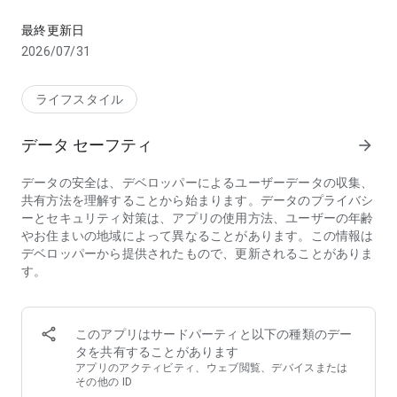
インテリアの楽しさと学びを体験するインテリアの総合アプリ
-----
AIインテリアシミュレーター
最終更新日
-----
2026/07/31
リセノが独自に開発した「プロの知識×AI」でご自宅のコーデ
ィネートを1分ほどで提案する「リセノAIインテリアシミュレ
ーター」をご利用いただけます。
ライフスタイル
その他にも「AIお部屋づくり診断」「AI試着」「AIカラーコー
ディネート」「AIお部屋レイアウト」など、さまざまなインテ
データ セーフティ
arrow_forward
リアAIツールをご利用いただけます。
データの安全は、デベロッパーによるユーザーデータの収集、
-----
共有方法を理解することから始まります。データのプライバシ
インテリア動画スクール「Re:CENO Interior School」
ーとセキュリティ対策は、アプリの使用方法、ユーザーの年齢
-----
やお住まいの地域によって異なることがあります。この情報は
リセノが独自に研究・編纂を重ねた「インテリアのセオリー」
デベロッパーから提供されたもので、更新されることがありま
について分かりやすく解説した動画シリーズをご覧いただけま
す。
す。
1回の授業は数分程度ですので、通勤や通学中などの合間時間
に、少しずつインテリアについて学べます。
このアプリはサードパーティと以下の種類のデー
-----
タを共有することがあります
公式オンラインストア
アプリのアクティビティ、ウェブ閲覧、デバイスまたは
-----
その他の ID