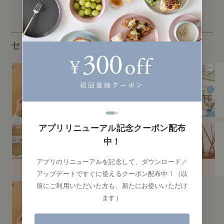
センスのいらないインテリア
センスのいらないイン
テリア（すべて）
アプリリニューアル記念クーポン配布
センスのいらないイン
中！
テリア｜ベーススタイ
リング編
アプリのリニューアルを記念して、ダウンロード／
アップデートですぐに使えるクーポン配布中！（以
前にご利用いただいた方も、新たにお使いいただけ
ます）
センスのいらないイン
テリア｜動画