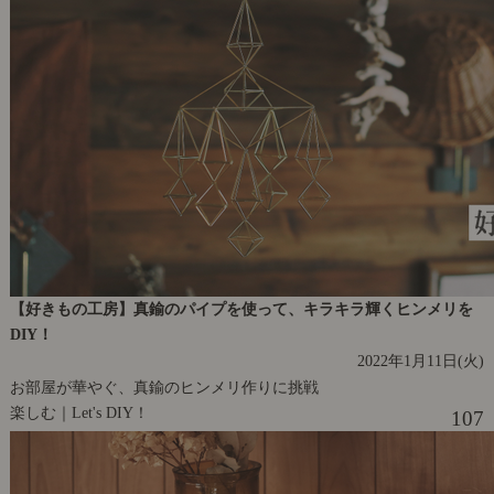
【好きもの工房】真鍮のパイプを使って、キラキラ輝くヒンメリを
DIY！
2022年1月11日(火)
お部屋が華やぐ、真鍮のヒンメリ作りに挑戦
楽しむ｜Let's DIY！
107