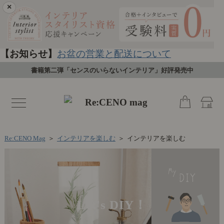
×
【お知らせ】
お盆の営業と配送について
書籍第二弾「センスのいらないインテリア」好評発売中
toggle
navigation
Re:CENO Mag
＞
インテリアを楽しむ
＞
インテリアを楽しむ
Let's DIY！