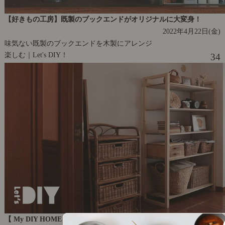
【好きもの工房】既製のブックエンドがオリジナルに大変身！
2022年4月22日(金)
味気ない既製のブックエンドを木製にアレンジ
楽しむ｜Let's DIY！
34
【 My DIY HOME 】大入れ加工で美しく。木組みのウッドシェルフ