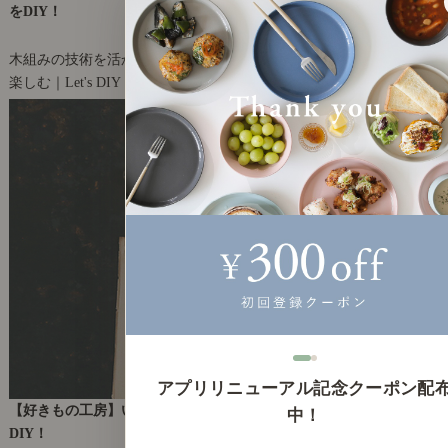
をDIY！
2022年3月25日(金)
木組みの技術を活かしたシェルフ作り
楽しむ｜Let's DIY！
31
アプリリニューアル記念クーポン配
【好きもの工房】いろんな石を使って、オリジナルのマグネットを
中！
DIY！