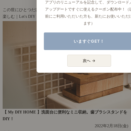
アプリのリニューアルを記念して、ダウンロード
2022年3月22日(火)
アップデートですぐに使えるクーポン配布中！（
この世にひとつだけの、オリジナルマグネット
前にご利用いただいた方も、新たにお使いいただ
楽しむ｜Let's DIY！
31
ます）
いますぐGET！
次へ →
【 My DIY HOME 】洗面台に便利なミニ収納。歯ブラシスタンドを
DIY！
2022年2月18日(金)