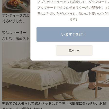
アプリのリニューアルを記念して、ダウンロード
アップデートですぐに使えるクーポン配布中！（
前にご利用いただいた方も、新たにお使いいただ
アンティークのような趣のある食器「エイシェントポタリー」が出
ます）
そろいました。
2020年8月25日(火)
製品ストーリー
いますぐGET！
楽しむ｜製品ストーリー
18
次へ →
初めての1人暮らしで選ぶベッドは？予算・お部屋に合わせた、お勧
めベッドをご紹介します！