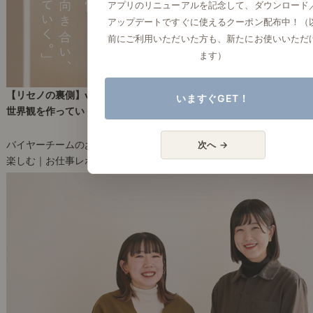
アプリのリニューアルを記念して、ダウンロード
アップデートですぐに使えるクーポン配布中！（
前にご利用いただいた方も、新たにお使いいただ
ます）
【リセノの裏側】vol.19 バイヤーチーム「商品の魅力に向き合い、
いますぐGET！
世界観を作っていくこと。」
2024年2月15日(木)
次へ →
バイヤーチームのお仕事風景をご紹介！
楽しむ｜お仕事レポート
3