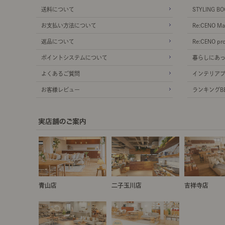
送料について
STYLING BO
お支払い方法について
Re:CENO Ma
返品について
Re:CENO pr
ポイントシステムについて
暮らしにあ
よくあるご質問
インテリア
お客様レビュー
ランキングBE
青山店
二子玉川店
吉祥寺店