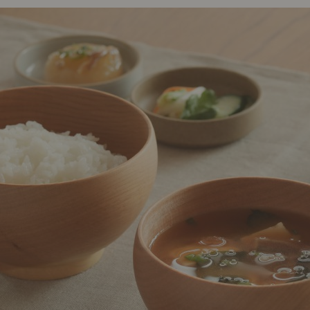
ング編
リング編
展示アイテム
展
アクセス
ア
デスク・チェア
収納雑貨
エプロン・クロス
こたつ
アート・フレーム
キッチンツール
照明
置物・オ
ナチュラルヴィンテージを知る
ナチュラルヴィンテージ実例
ナチュラルヴィンテージの基
フラワーベース・花瓶
観葉植物
家電
涼感寝具特集
夏の快適インテリア特集
リビング家具特集
トップ
ト
インテリアを学ぶ
展示アイテム
展
アクセス
ア
ディスプレイの基本
お手入れの基本
コツとノ
収納の基本
寝室の基本
キッチン
カーテンの基本
インテリアを楽しむ
Let's DIY！
植物と暮らそう
話題の場
食べるを楽しむ
日々のできごと
リセノのこと
蚤の市で見つけた偏愛品
Re:CENO Vlog（動画）
Re:CENO 