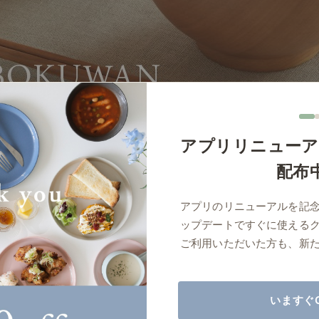
商品紹介（動画）
リセノ ランチ部
お仕事レ
特集
AGRAソファのこと
センスのいらないインテリア
コーディ
アプリリニューア
人気の連載
配布
ルームツアー
モーニングルーティン
Vlog「
アプリのリニューアルを記
Vlog「にわかに、暮らせば。」
ナチュラルヴィンテージの作り方
コーディ
標準
詳細
サイズ／カラーをまとめる
ップデートですぐに使える
ご利用いただいた方も、新
読み込みに失敗しました
いますぐ