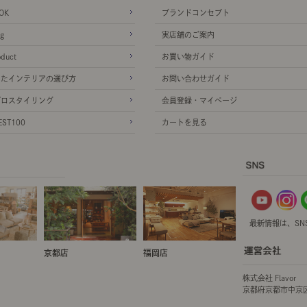
OK
ブランドコンセプト
g
実店舗のご案内
oduct
お買い物ガイド
ったインテリアの選び方
お問い合わせガイド
プロスタイリング
会員登録・マイページ
ST100
カートを見る
最新情報は、SN
京都店
福岡店
株式会社 Flavor
京都府京都市中京区