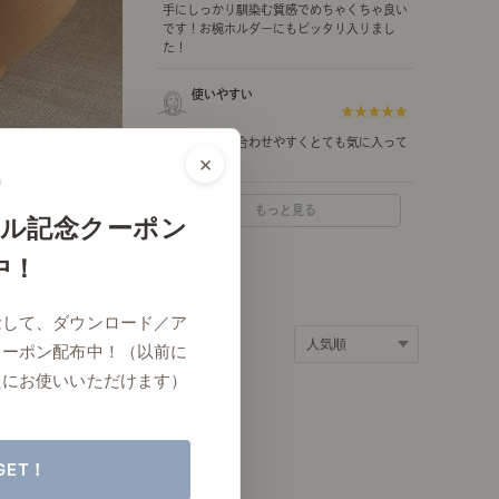
手にしっかり馴染む質感でめちゃくちゃ良い
ポート
お店だより
です！お椀ホルダーにもピッタリ入りまし
た！
使いやすい
★★★★★
何の料理にも合わせやすくとても気に入って
×
ネートレッスン
ナチュラルヴィンテージの作り方
います。
もっと見る
ル記念クーポン
中！
ときどき、古いもの」
Vlog「晴れのち、キッチン」
念して、ダウンロード／ア
ネートレッスン
クーポン配布中！（以前に
たにお使いいただけます）
GET！