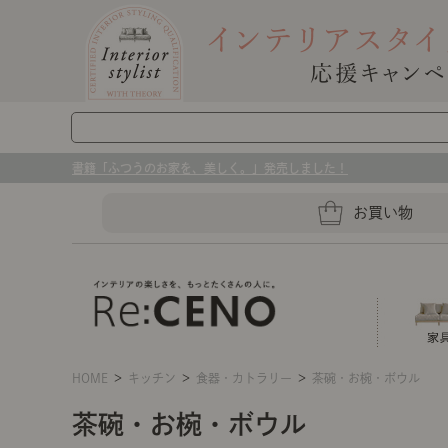
書籍「ふつうのお家を、美しく。」発売しました！
お買い物
HOME
＞
キッチン
＞
食器・カトラリー
＞
茶碗・お椀・ボウル
ソファー
ラグマット・カーペット
キッチングッズ収納
茶碗・お椀・ボウル
センスのいらないインテリア｜お部屋づ
ベッド
ケア用品
プレート・お皿
店舗TOP