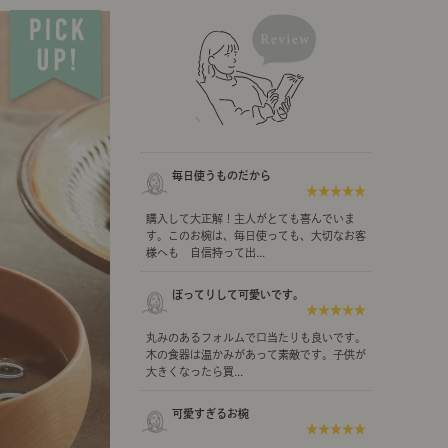
示アイテム
展示アイテム
クセス
アクセス
ブジェ
組み合わせて作るキッチン収納
「あぐらをかける」ソファー
お肌を守るレースカーテン
本
ダイニング特集
ップ
示アイテム
クセス
ウハウ（動画）
リビングの基本
毎日使うものだから
★★★★★
の基本
書斎の基本
購入して大正解！主人がとても喜んでいま
す。このお椀は、毎日使っても、大切なお客
様へも 自信持って出...
ぽってりして可愛いです。
★★★★★
所レポ
本と音楽と映画
丸みのあるフォルムで口当たりも良いです。
木の食器は温かみがあって素敵です。子供が
大きくなったら買...
可愛すぎるお椀
★★★★★
product
Buyer's Voice