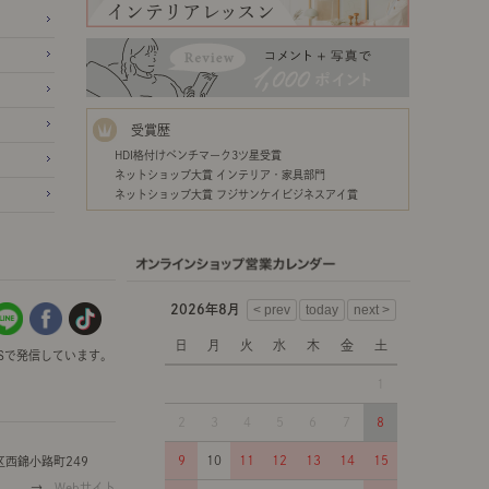
受賞歴
HDI格付けベンチマーク3ツ星受賞
ネットショップ大賞 インテリア・家具部門
ネットショップ大賞 フジサンケイビジネスアイ賞
2026年8月
日
月
火
水
木
金
土
Sで発信しています。
1
2
3
4
5
6
7
8
9
10
11
12
13
14
15
西錦小路町249
→
Webサイト