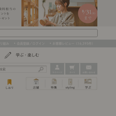
り組み
会員登録／ログイン
お客様レビュー（16,395件）
学ぶ・楽しむ
アウトレット
ェア
ー
プ
撮影などで使用したインテリアを、数量
ップ
トップ
｜ポイントスタイ
センスのいらないインテリア｜動画
特集 一覧
・本棚
ン・スリッパ
限定で。早いもの勝ちです！