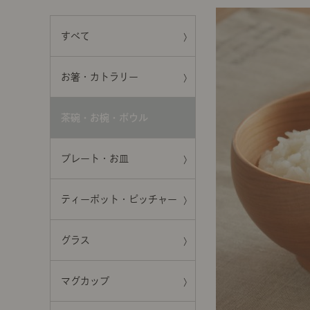
前に
キッチン家具
タオル・サニタリー
コーヒーグッズ
すべて
ナチュラルヴィンテージとは？
キッズ家具
フレグランス
Sunny in my life
お箸・カトラリー
コーディネートの基本
茶碗・お椀・ボウル
ダイニングの基本
プレート・お皿
照明の基本
ティーポット・ピッチャー
みんなのエッセイ
グラス
おすすめカフェ
マグカップ
僕と私の愛用品