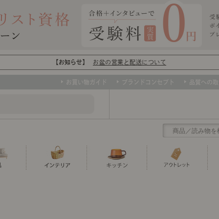
【お知らせ】
お盆の営業と配送について
お買い物ガイド
ブランドコンセプト
品質への取
クリアランス
テーブル
カーテン・ブラインド
グラス
ダイニング
寝具・布団
カトラリー
椅子・チ
寝具カバ
マグカッ
センスのいらないインテリア
ソファー、ラグ、ベッド、照明など、欲
トップ
ト
くりの
センスのいらないインテリア｜ベーススタイリ
センスのいらないインテリア
しいインテリアをお得な価格で！
ユニットシェルフ
ミラー
ボウル・鉢
TVボード
時計
ポット
収納家具
クッショ
保存容器