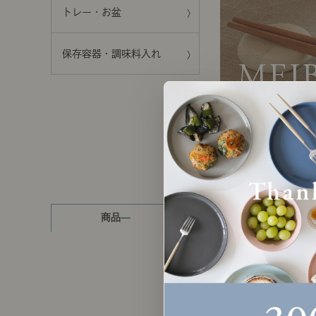
トレー・お盆
製品ストーリー
お知らせ
保存容器・調味料入れ
書籍連動企画
オリジナル家具の企画経緯
お部屋ビフォーアフター
Vlog「日々うらら」
商品
読み物