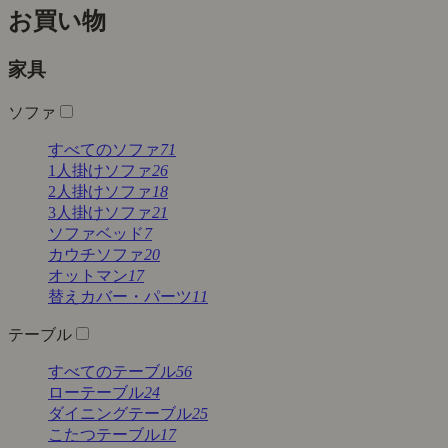
お買い物
家具
ソファ
すべてのソファ
71
1人掛けソファ
26
2人掛けソファ
18
3人掛けソファ
21
ソファベッド
7
カウチソファ
20
オットマン
17
替えカバー・パーツ
11
テーブル
すべてのテーブル
56
ローテーブル
24
ダイニングテーブル
25
こたつテーブル
17