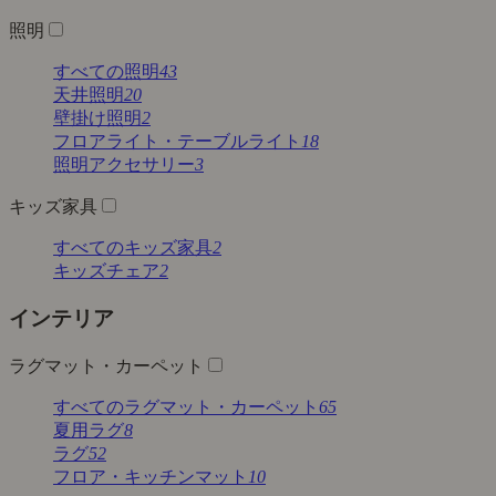
照明
すべての照明
43
天井照明
20
壁掛け照明
2
フロアライト・テーブルライト
18
照明アクセサリー
3
キッズ家具
すべてのキッズ家具
2
キッズチェア
2
インテリア
ラグマット・カーペット
すべてのラグマット・カーペット
65
夏用ラグ
8
ラグ
52
フロア・キッチンマット
10