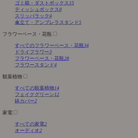
ゴミ箱・ダストボックス
15
ティッシュボックス
8
スリッパラック
4
傘立て・アンブレラスタンド
5
フラワーベース・花瓶
すべてのフラワーベース・花瓶
34
ドライフラワー
3
フラワーベース・花瓶
28
フラワースタンド
4
観葉植物
すべての観葉植物
14
フェイクグリーン
12
鉢カバー
2
家電
すべての家電
2
オーディオ
2