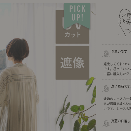
ング編
リング編
展示アイテム
展
アクセス
ア
デスク・チェア
収納雑貨
エプロン・クロス
こたつ
アート・フレーム
キッチンツール
照明
置物・オ
ナチュラルヴィンテージを知る
ナチュラルヴィンテージ実例
ナチュラルヴィンテージの基
フラワーベース・花瓶
観葉植物
家電
涼感寝具特集
夏の快適インテリア特集
リビング家具特集
トップ
ト
インテリアを学ぶ
展示アイテム
展
アクセス
ア
ディスプレイの基本
お手入れの基本
コツとノ
きれいです
収納の基本
寝室の基本
キッチン
遮光してくれつつ
です。思っていた
カーテンの基本
一緒に購入したダブ.
インテリアを楽しむ
良い商品です
Let's DIY！
植物と暮らそう
話題の場
普通のレースカー
外がほぼ見えない
食べるを楽しむ
日々のできごと
いです。レースも高級
リセノのこと
真夏の日差し
蚤の市で見つけた偏愛品
Re:CENO Vlog（動画）
Re:CENO 