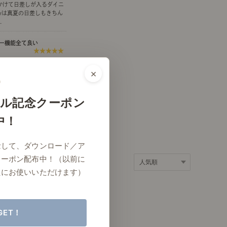
かけて日差しが入るダイニ
ポート
お店だより
nyは真夏の日差しもきちん
.
ー機能全て良い
★★★★★
スカーテン一枚とは思えな
×
ネートレッスン
ナチュラルヴィンテージの作り方
ど透けないのに、柔らかな
...
ル記念クーポン
っと見る
中！
ときどき、古いもの」
Vlog「晴れのち、キッチン」
念して、ダウンロード／ア
ネートレッスン
クーポン配布中！（以前に
たにお使いいただけます）
GET！