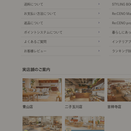
送料について
STYLING BO
お支払い方法について
Re:CENO Ma
返品について
Re:CENO pr
ポイントシステムについて
暮らしにあ
よくあるご質問
インテリア
お客様レビュー
ランキングBE
青山店
二子玉川店
吉祥寺店