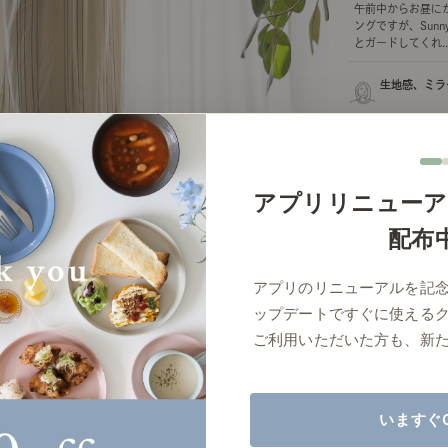
午前中からお昼に
商品紹介（動画）
リセノ ランチ部
お仕事レ
ングですが、Sun
とガードしてくれ..
生地感、ミラ
特集
外から見るとレー
AGRAソファのこと
センスのいらないインテリア
コーディ
い、と言われるほ
生地感で大変満足して
アプリリニューア
も
人気の連載
配布
ルームツアー
モーニングルーティン
Vlog「
アプリのリニューアルを記
Vlog「にわかに、暮らせば。」
ナチュラルヴィンテージの作り方
コーディ
ップデートですぐに使える
標準
詳細
サイズ／カラーをまとめる
ご利用いただいた方も、新
読み込みに失敗しました
いますぐ