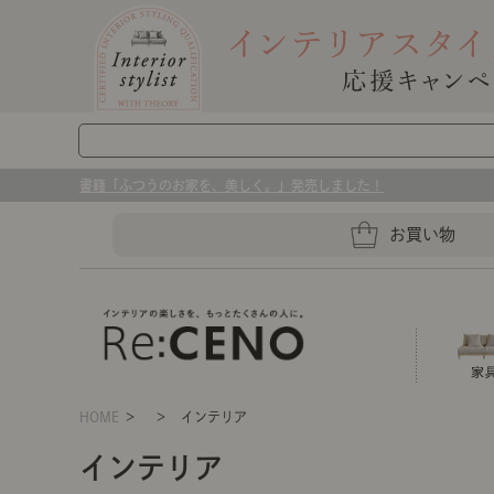
書籍「ふつうのお家を、美しく。」発売しました！
お買い物
HOME
＞ ＞ インテリア
ソファー
ラグマット・カーペット
キッチングッズ収納
インテリア
センスのいらないインテリア｜お部屋づ
ベッド
ケア用品
プレート・お皿
店舗TOP