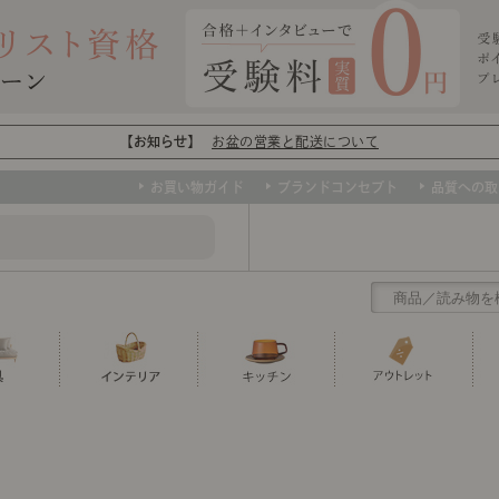
【お知らせ】
お盆の営業と配送について
お買い物ガイド
ブランドコンセプト
品質への取
クリアランス
テーブル
カーテン・ブラインド
グラス
ダイニング
寝具・布団
カトラリー
椅子・チ
寝具カバ
マグカッ
センスのいらないインテリア
ソファー、ラグ、ベッド、照明など、欲
トップ
ト
くりの
センスのいらないインテリア｜ベーススタイリ
センスのいらないインテリア
しいインテリアをお得な価格で！
ユニットシェルフ
ミラー
ボウル・鉢
TVボード
時計
ポット
収納家具
クッショ
保存容器