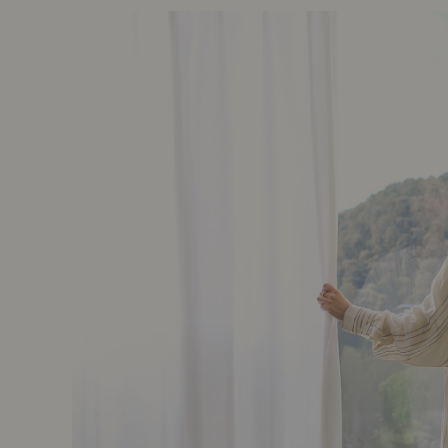
前に
キッチン家具
タオル・サニタリー
コーヒーグッズ
ナチュラルヴィンテージとは？
キッズ家具
フレグランス
Sunny in my life
コーディネートの基本
ダイニングの基本
照明の基本
みんなのエッセイ
おすすめカフェ
僕と私の愛用品