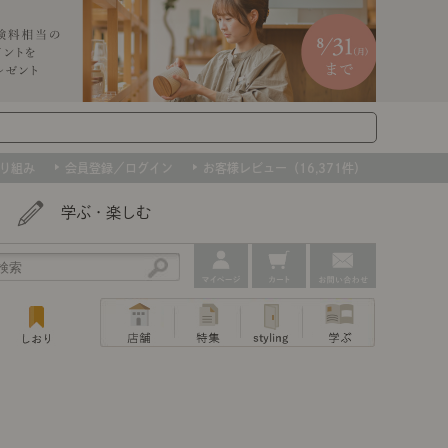
り組み
会員登録／ログイン
お客様レビュー（16,371件）
学ぶ・楽しむ
アウトレット
ェア
ー
プ
撮影などで使用したインテリアを、数量
ップ
トップ
｜ポイントスタイ
センスのいらないインテリア｜動画
特集 一覧
・本棚
ン・スリッパ
限定で。早いもの勝ちです！