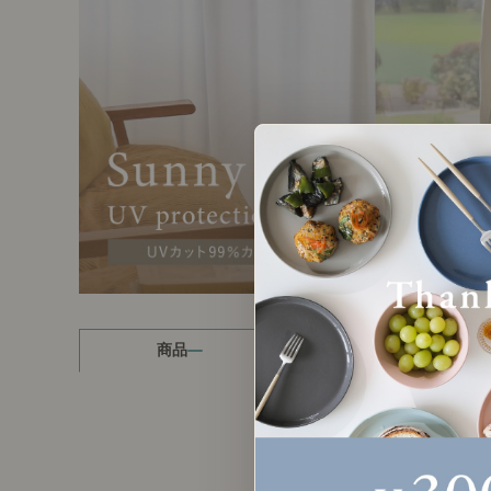
製品ストーリー
お知らせ
書籍連動企画
オリジナル家具の企画経緯
お部屋ビフォーアフター
Vlog「日々うらら」
商品
読み物