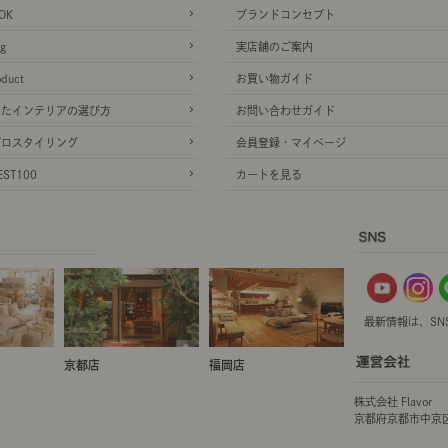
OK
ブランドコンセプト
g
実店舗のご案内
oduct
お買い物ガイド
ったインテリアの選び方
お問い合わせガイド
プロスタイリング
会員登録・マイページ
ST100
カートを見る
最新情報は、SN
京都店
福岡店
株式会社 Flavor
京都府京都市中京区