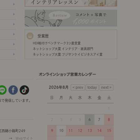
受賞歴
HDI格付けベンチマーク3ツ星受賞
ネットショップ大賞 インテリア・家具部門
ネットショップ大賞 フジサンケイビジネスアイ賞
2026年8月
日
月
火
水
木
金
土
Sで発信しています。
1
2
3
4
5
6
7
8
9
10
11
12
13
14
15
西錦小路町249
→
Webサイト