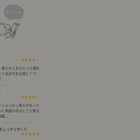
示アイテム
展示アイテム
クセス
アクセス
ブジェ
組み合わせて作るキッチン収納
「あぐらをかける」ソファー
お肌を守るレースカーテン
本
ダイニング特集
ップ
示アイテム
クセス
ウハウ（動画）
リビングの基本
★★★★☆
の基本
書斎の基本
、柔らかく光が入って満足
より光沢がある感じ？で、
..
。
★★★★☆
所レポ
本と音楽と映画
テンより少し厚みがあって
のに部屋の中はとても明る
...
もしっかりガード
★★★★★
product
Buyer's Voice