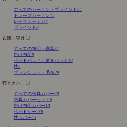
すべてのカーテン・ブラインド
24
ドレープカーテン
15
レースカーテン
7
ブラインド
2
布団・寝具
すべての布団・寝具
51
掛け布団
9
ベッドパッド・敷きパッド
10
枕
5
ブランケット・毛布
29
寝具カバー
すべての寝具カバー
39
寝具カバーセット
8
掛け布団カバー
10
ベッドシーツ
8
枕カバー
13