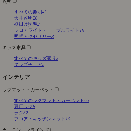
照明
すべての照明
43
天井照明
20
壁掛け照明
2
フロアライト・テーブルライト
18
照明アクセサリー
3
キッズ家具
すべてのキッズ家具
2
キッズチェア
2
インテリア
ラグマット・カーペット
すべてのラグマット・カーペット
65
夏用ラグ
8
ラグ
52
フロア・キッチンマット
10
カーテン・ブラインド