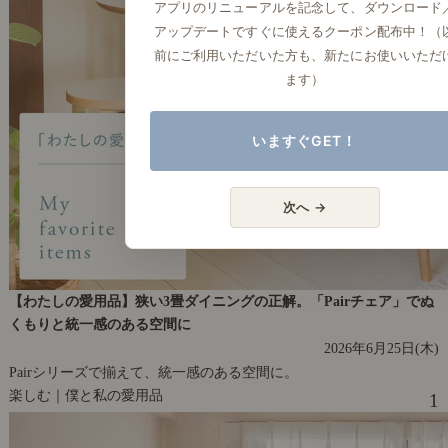
アプリのリニューアルを記念して、ダウンロード
アップデートですぐに使えるクーポン配布中！（
前にご利用いただいた方も、新たにお使いいただ
ます）
いますぐGET！
次へ →
【わたしの愛用品】狭い3畳ダイニングの正解。「Pairチェア」でぬ
くもりと統一感のある空間に
2026年6月25日(木)
Pairシリーズで揃えて、統一感のある空間に。
楽しむ｜僕と私の愛用品
1