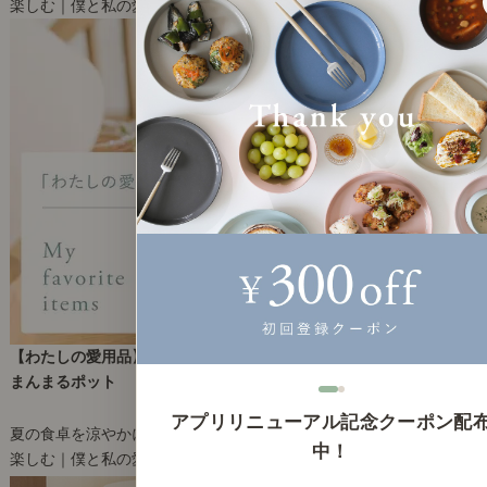
楽しむ｜僕と私の愛用品
【わたしの愛用品】夏の食卓を涼しく彩る、お気に入りのグラスと
まんまるポット
2026年6月26日(金)
アプリリニューアル記念クーポン配
夏の食卓を涼やかに彩るガラス道具3選です。
中！
楽しむ｜僕と私の愛用品
1