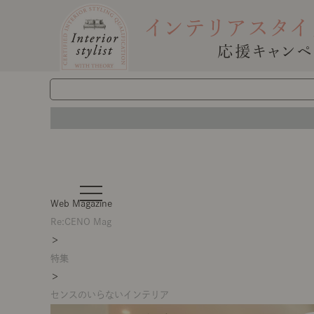
t
o
Web Magazine
g
g
Re:CENO Mag
l
＞
e
n
特集
a
v
＞
i
g
センスのいらないインテリア
a