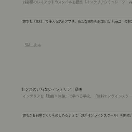
お部屋のレイアウトやスタイルを提案「インテリアシミュレーターve
誰でも「無料」で使える試着アプリ。新たな機能を追加した「ver.2」の魅
BM 山本
センスのいらないインテリア｜動画
インテリアを「動画×体験」で学べる学校。「無料オンラインスク
誰もがお部屋づくりを楽しめるように「無料オンラインスクール」を開校