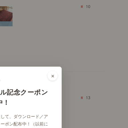
10
×
ル記念クーポン
13
中！
念して、ダウンロード／ア
クーポン配布中！（以前に