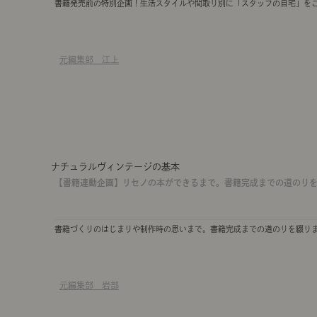
書籍発売前の特別企画！生活スタイルや間取り別に「スタッフの自宅」を
元編集部 江上
ナチュラルヴィンテージの基本
【書籍連動企画】リセノの本ができるまで。書籍完成までの道のり
書籍づくりのはじまりや制作時の思いまで。書籍完成までの道のりを綴り
元編集部 岩部