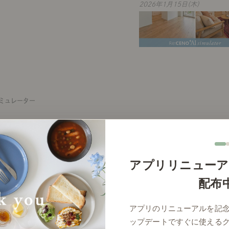
2026年1月15日(木)
ミュレーター
。
アプリリニューア
2023年2月24日(金)
配布
アプリのリニューアルを記
ップデートですぐに使える