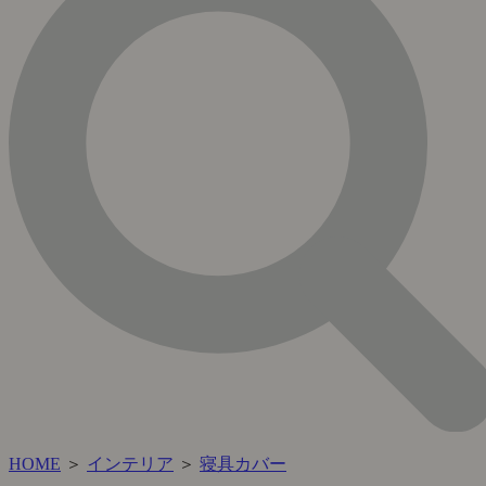
HOME
＞
インテリア
＞
寝具カバー