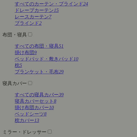
すべてのカーテン・ブラインド
24
ドレープカーテン
15
レースカーテン
7
ブラインド
2
布団・寝具
すべての布団・寝具
51
掛け布団
9
ベッドパッド・敷きパッド
10
枕
5
ブランケット・毛布
29
寝具カバー
すべての寝具カバー
39
寝具カバーセット
8
掛け布団カバー
10
ベッドシーツ
8
枕カバー
13
ミラー・ドレッサー