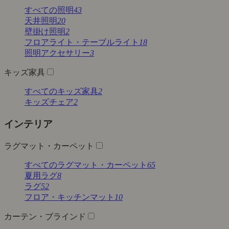
すべての照明
43
天井照明
20
壁掛け照明
2
フロアライト・テーブルライト
18
照明アクセサリー
3
キッズ家具
すべてのキッズ家具
2
キッズチェア
2
インテリア
ラグマット・カーペット
すべてのラグマット・カーペット
65
夏用ラグ
8
ラグ
52
フロア・キッチンマット
10
カーテン・ブラインド