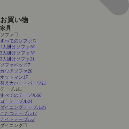
お買い物
家具
ソファ
すべてのソファ
71
1人掛けソファ
26
2人掛けソファ
18
3人掛けソファ
21
ソファベッド
7
カウチソファ
20
オットマン
17
替えカバー・パーツ
11
テーブル
すべてのテーブル
56
ローテーブル
24
ダイニングテーブル
25
こたつテーブル
17
ナイトテーブル
3
ダイニング