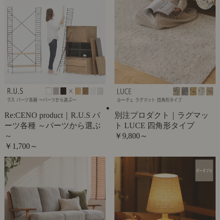
Re:CENO product｜R.U.S パ
別注プロダクト｜ラグマッ
ーツ各種 ～パーツから選ぶ
ト LUCE 四角形タイプ
～
￥9,800～
￥1,700～