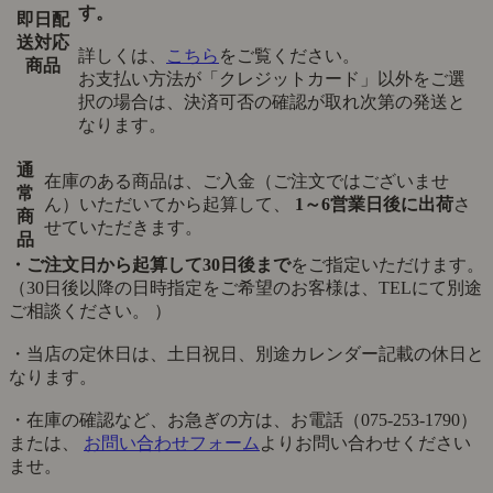
す。
即日配
送対応
詳しくは、
こちら
をご覧ください。
商品
お支払い方法が「クレジットカード」以外をご選
択の場合は、決済可否の確認が取れ次第の発送と
なります。
通
在庫のある商品は、ご入金（ご注文ではございませ
常
ん）いただいてから起算して、
1～6営業日後に出荷
さ
商
せていただきます。
品
・ご注文日から起算して30日後まで
をご指定いただけます。
（30日後以降の日時指定をご希望のお客様は、TELにて別途
ご相談ください。 ）
・当店の定休日は、土日祝日、別途カレンダー記載の休日と
なります。
・在庫の確認など、お急ぎの方は、お電話（075-253-1790）
または、
お問い合わせフォーム
よりお問い合わせください
ませ。