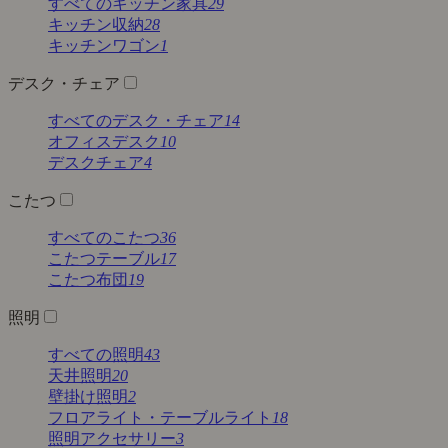
すべてのキッチン家具
29
キッチン収納
28
キッチンワゴン
1
デスク・チェア
すべてのデスク・チェア
14
オフィスデスク
10
デスクチェア
4
こたつ
すべてのこたつ
36
こたつテーブル
17
こたつ布団
19
照明
すべての照明
43
天井照明
20
壁掛け照明
2
フロアライト・テーブルライト
18
照明アクセサリー
3