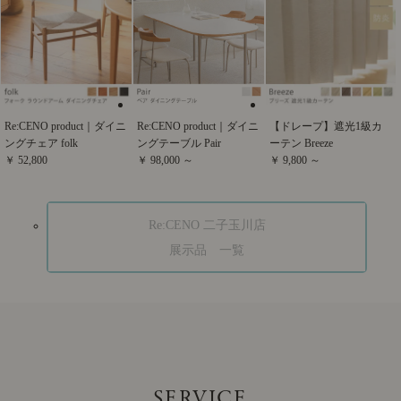
Re:CENO product｜ダイニ
Re:CENO product｜ダイニ
【ドレープ】遮光1級カ
ングチェア folk
ングテーブル Pair
ーテン Breeze
￥ 52,800
￥ 98,000 ～
￥ 9,800 ～
Re:CENO 二子玉川店
展示品 一覧
SERVICE