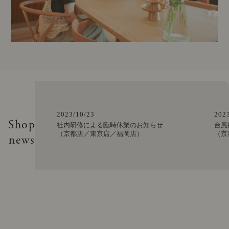
2023/10/23
202
Shop
社内研修による臨時休業のお知らせ
台風
（京都店／東京店／福岡店）
（京
news