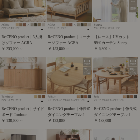
Re:CENO product｜3人掛
Re:CENO product｜コーナ
【レース】UVカット
けソファー AGRA
ーソファー AGRA
99％カーテン Sunny
￥ 253,000 ～
￥ 153,000 ～
￥ 6,800 ～
Re:CENO product｜サイド
Re:CENO product｜伸長式
Re:CENO product｜伸長式
ボード Tambour
ダイニングテーブル f
ダイニングテーブル f
￥ 138,000 ～
￥ 123,000
￥ 133,000