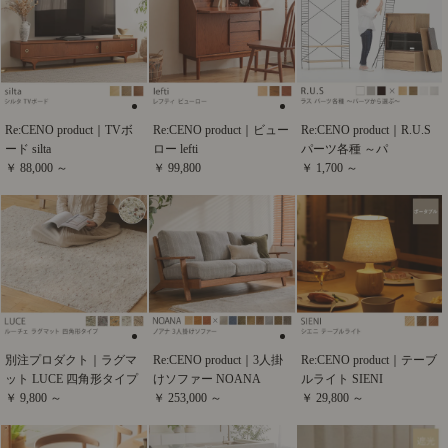
Re:CENO product｜TVボ
Re:CENO product｜ビュー
Re:CENO product｜R.U.S
ード silta
ロー lefti
パーツ各種 ～パ
￥ 88,000 ～
￥ 99,800
￥ 1,700 ～
別注プロダクト｜ラグマ
Re:CENO product｜3人掛
Re:CENO product｜テーブ
ット LUCE 四角形タイプ
けソファー NOANA
ルライト SIENI
￥ 9,800 ～
￥ 253,000 ～
￥ 29,800 ～