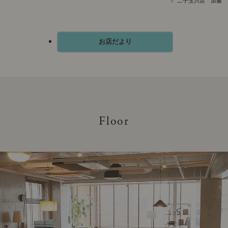
二子玉川店 加藤
お店だより
F
loor