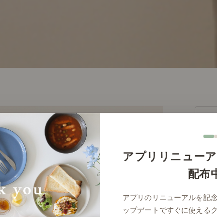
50c
アプリリニューア
配布
50
アプリのリニューアルを記
ップデートですぐに使える
70c