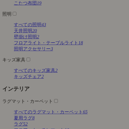
こたつ布団
19
照明
すべての照明
43
天井照明
20
壁掛け照明
2
フロアライト・テーブルライト
18
照明アクセサリー
3
キッズ家具
すべてのキッズ家具
2
キッズチェア
2
インテリア
ラグマット・カーペット
すべてのラグマット・カーペット
65
夏用ラグ
8
ラグ
52