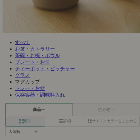
すべて
お箸・カトラリー
茶碗・お椀・ボウル
プレート・お皿
ティーポット・ピッチャー
グラス
マグカップ
トレー・お盆
保存容器・調味料入れ
商品
読み物
標準
詳細
サイズ／カラーをまとめる