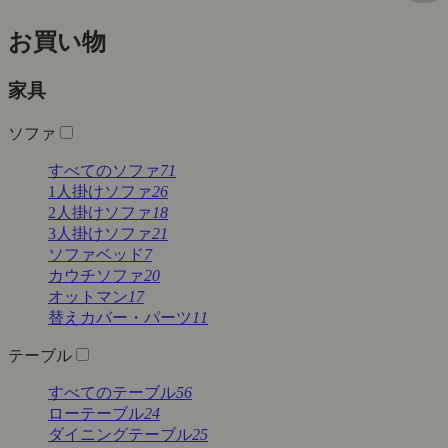
お買い物
家具
ソファ
すべてのソファ
71
1人掛けソファ
26
2人掛けソファ
18
3人掛けソファ
21
ソファベッド
7
カウチソファ
20
オットマン
17
替えカバー・パーツ
11
テーブル
すべてのテーブル
56
ローテーブル
24
ダイニングテーブル
25