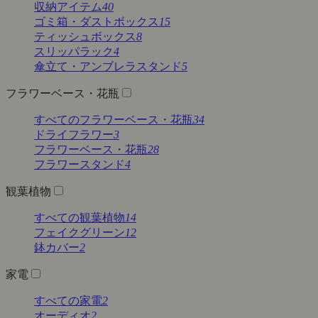
収納アイテム
40
ゴミ箱・ダストボックス
15
ティッシュボックス
8
スリッパラック
4
傘立て・アンブレラスタンド
5
フラワーベース・花瓶
すべてのフラワーベース・花瓶
34
ドライフラワー
3
フラワーベース・花瓶
28
フラワースタンド
4
観葉植物
すべての観葉植物
14
フェイクグリーン
12
鉢カバー
2
家電
すべての家電
2
オーディオ
2