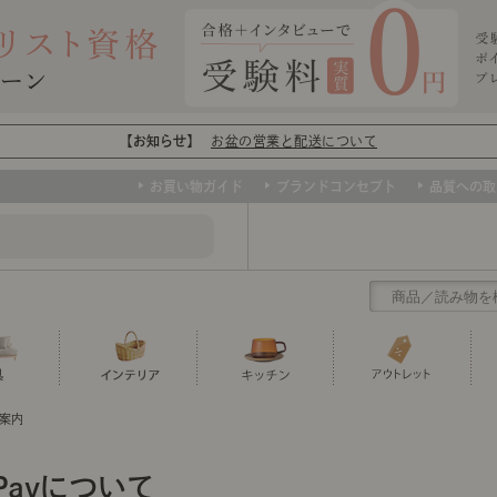
【お知らせ】
お盆の営業と配送について
お買い物ガイド
ブランドコンセプト
品質への取
ご案内
クリアランス
テーブル
カーテン・ブラインド
グラス
ダイニング
寝具・布団
カトラリー
椅子・チ
寝具カバ
マグカッ
センスのいらないインテリア
など、欲しいインテリアをお得な価格で！
撮影などで使用し
トップ
ト
くりの
センスのいらないインテリア｜ベーススタイリ
センスのいらないインテリア
nPayについて
ユニットシェルフ
ミラー
ボウル・鉢
TVボード
時計
ポット
収納家具
クッショ
保存容器