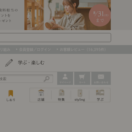
り組み
会員登録／ログイン
お客様レビュー（16,395件）
学ぶ・楽しむ
アウトレット
ェア
ー
プ
組み合わせて作るキッチン収納
「あぐらをかける」ソファー
お肌を守るレースカーテン
たインテリアを、数量限定で。早いもの勝ちです！
ップ
トップ
｜ポイントスタイ
センスのいらないインテリア｜動画
特集 一覧
・本棚
ン・スリッパ