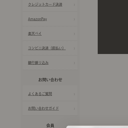
クレジットカード決済
製品ストーリー
AmazonPay
お知らせ
楽天ペイ
書籍連動企画
コンビニ決済（前払い）
オリジナル家具の企画経緯
銀行振り込み
お部屋ビフォーアフター
お問い合わせ
Vlog「日々うらら」
よくあるご質問
お問い合わせガイド
会員