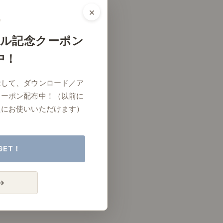
×
ル記念クーポン
中！
念して、ダウンロード／ア
クーポン配布中！（以前に
たにお使いいただけます）
GET！
→