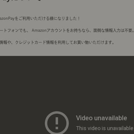
ング編
リング編
展示アイテム
展
アクセス
ア
デスク・チェア
収納雑貨
エプロン・クロス
こたつ
アート・フレーム
キッチンツール
照明
置物・オ
ナチュラルヴィンテージを知る
AmazonPayをご利用いただける様になりました！
ナチュラルヴィンテージ実例
ナチュラルヴィンテージの基
フラワーベース・花瓶
観葉植物
家電
涼感寝具特集
夏の快適インテリア特集
リビング家具特集
トップ
ト
ートフォンでも、 Amazonアカウントをお持ちなら、面倒な情報入力は不要
インテリアを学ぶ
展示アイテム
展
情報や、クレジットカード情報を利用してお買い物いただけます。
アクセス
ア
ディスプレイの基本
お手入れの基本
コツとノ
収納の基本
寝室の基本
キッチン
カーテンの基本
インテリアを楽しむ
Let's DIY！
植物と暮らそう
話題の場
食べるを楽しむ
日々のできごと
リセノのこと
蚤の市で見つけた偏愛品
Re:CENO Vlog（動画）
Re:CENO 