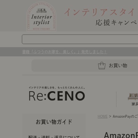
書籍「ふつうのお家を、美しく。」発売しました！
お買い物
HOME
＞ AmazonPayの
ソファー
ラグマット・カーペット
キッチングッズ収納
お買い物ガイド
ソファー、ラグ、ベッド、照明
センスのいらないインテリア｜お部屋づ
Amazo
ベッド
ケア用品
プレート・お皿
店舗TOP
配送・送料・返品について