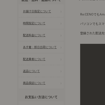
前に
キッチン家具
タオル・サニタリー
コーヒーグッズ
お届け日指定について
Re:CENOでも
ナチュラルヴィンテージとは？
キッズ家具
フレグランス
Sunny in my life
時間指定について
パソコンでもスマ
登録された配送先
配送料金について
コーディネートの基本
ダイニングの基本
あす着・即日出荷について
照明の基本
配送業者について
返品について
みんなのエッセイ
商品保証について
おすすめカフェ
お支払い方法について
僕と私の愛用品