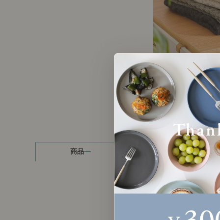
製品ストーリー
お知らせ
書籍連動企画
オリジナル家具の企画経緯
お部屋ビフォーアフター
Vlog「日々うらら」
商品
読み物