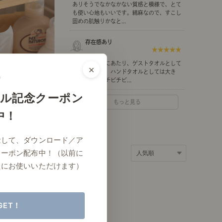
ありそうでなかなかない質感と模様で、とて
ポート
お店だより
も使い心地もいいです。綿麻なので、すこし
固めの肌触りかなと...
存在感あり
★★★★★
新居を整えるにあたり、ゲストタオルとして
×
ネートレッスン
ナチュラルヴィンテージの作り方
購入しました。ハンドタオルとしては大き
め。洗ってもチビチビ...
ル記念クーポン
もっと見る
中！
ときどき、古いもの」
Vlog「晴れのち、キッチン」
念して、ダウンロード／ア
ネートレッスン
クーポン配布中！（以前に
たにお使いいただけます）
GET！