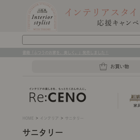
書籍「ふつうのお家を、美しく。」発売しました！
お買い物
HOME
＞
インテリア
＞
サニタリー
ソファー
ラグマット・カーペット
キッチングッズ収納
サニタリー
センスのいらないインテリア｜お部屋づ
ベッド
ケア用品
プレート・お皿
店舗TOP