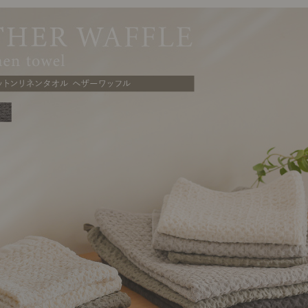
ング編
リング編
展示アイテム
展
アクセス
ア
デスク・チェア
収納雑貨
エプロン・クロス
こたつ
アート・フレーム
キッチンツール
照明
置物・オ
ナチュラルヴィンテージを知る
ナチュラルヴィンテージ実例
ナチュラルヴィンテージの基
フラワーベース・花瓶
観葉植物
家電
涼感寝具特集
夏の快適インテリア特集
リビング家具特集
トップ
ト
インテリアを学ぶ
展示アイテム
展
アクセス
ア
ディスプレイの基本
お手入れの基本
コツとノ
収納の基本
寝室の基本
キッチン
カーテンの基本
インテリアを楽しむ
Let's DIY！
植物と暮らそう
話題の場
食べるを楽しむ
日々のできごと
リセノのこと
蚤の市で見つけた偏愛品
Re:CENO Vlog（動画）
Re:CENO 