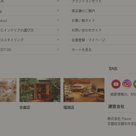
OK
ブランドコンセプト
g
実店舗のご案内
oduct
お買い物ガイド
ったインテリアの選び方
お問い合わせガイド
プロスタイリング
会員登録・マイページ
ST100
カートを見る
最新情報は、SN
京都店
福岡店
株式会社 Flavor
京都府京都市中京区