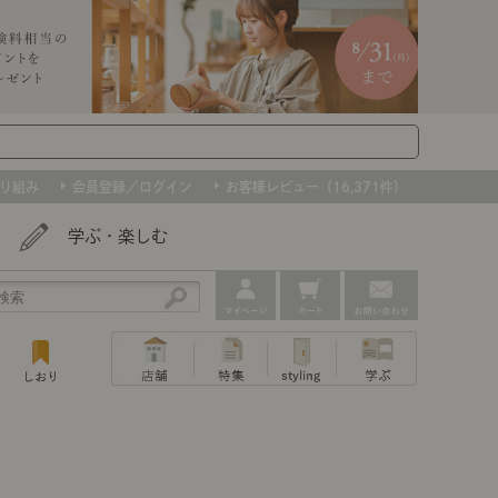
り組み
会員登録／ログイン
お客様レビュー（16,371件）
学ぶ・楽しむ
アウトレット
ェア
ー
プ
撮影などで使用したインテリアを、数量
ップ
トップ
｜ポイントスタイ
センスのいらないインテリア｜動画
特集 一覧
・本棚
ン・スリッパ
限定で。早いもの勝ちです！