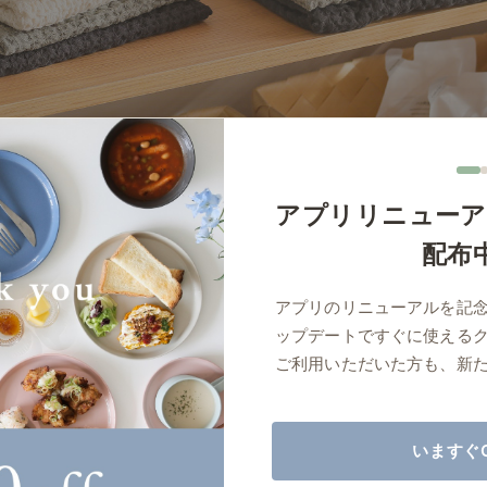
商品紹介（動画）
リセノ ランチ部
お仕事レ
特集
AGRAソファのこと
センスのいらないインテリア
コーディ
アプリリニューア
人気の連載
配布
ルームツアー
モーニングルーティン
Vlog「
アプリのリニューアルを記
Vlog「にわかに、暮らせば。」
ナチュラルヴィンテージの作り方
コーディ
ップデートですぐに使える
標準
詳細
サイズ／カラーをまとめる
ご利用いただいた方も、新
読み込みに失敗しました
いますぐ