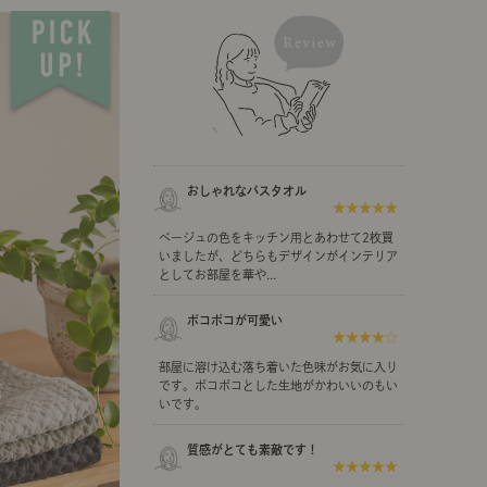
示アイテム
展示アイテム
クセス
アクセス
ブジェ
組み合わせて作るキッチン収納
「あぐらをかける」ソファー
お肌を守るレースカーテン
本
ダイニング特集
ップ
示アイテム
クセス
ウハウ（動画）
リビングの基本
おしゃれなバスタオル
★★★★★
の基本
書斎の基本
ベージュの色をキッチン用とあわせて2枚買
いましたが、どちらもデザインがインテリア
としてお部屋を華や...
ポコポコが可愛い
★★★★☆
所レポ
本と音楽と映画
部屋に溶け込む落ち着いた色味がお気に入り
です。ポコポコとした生地がかわいいのもい
いです。
質感がとても素敵です！
★★★★★
product
Buyer's Voice