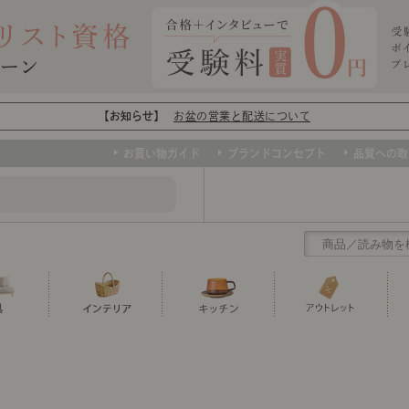
【お知らせ】
お盆の営業と配送について
お買い物ガイド
ブランドコンセプト
品質への取
クリアランス
テーブル
カーテン・ブラインド
グラス
ダイニング
寝具・布団
カトラリー
椅子・チ
寝具カバ
マグカッ
センスのいらないインテリア
ソファー、ラグ、ベッド、照明など、欲
トップ
ト
くりの
センスのいらないインテリア｜ベーススタイリ
センスのいらないインテリア
しいインテリアをお得な価格で！
ユニットシェルフ
ミラー
ボウル・鉢
TVボード
時計
ポット
収納家具
クッショ
保存容器