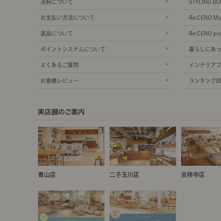
送料について
STYLING BO
お支払い方法について
Re:CENO Ma
返品について
Re:CENO pr
ポイントシステムについて
暮らしにあ
よくあるご質問
インテリア
お客様レビュー
ランキングBE
青山店
二子玉川店
吉祥寺店