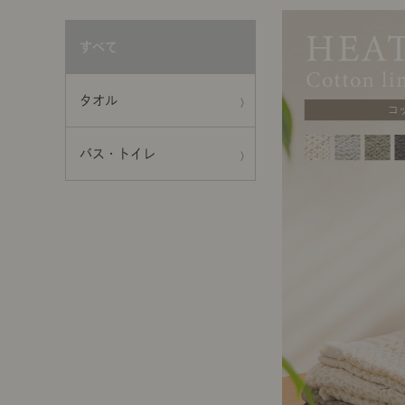
前に
キッチン家具
タオル・サニタリー
コーヒーグッズ
すべて
ナチュラルヴィンテージとは？
キッズ家具
フレグランス
Sunny in my life
タオル
コーディネートの基本
バス・トイレ
ダイニングの基本
照明の基本
みんなのエッセイ
おすすめカフェ
僕と私の愛用品