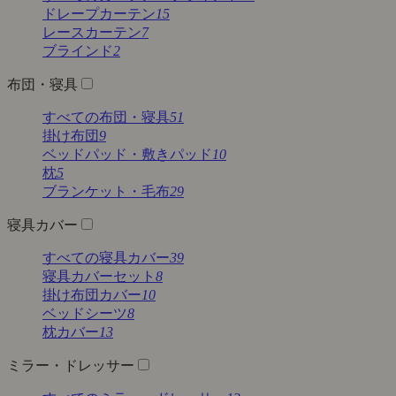
ドレープカーテン
15
レースカーテン
7
ブラインド
2
布団・寝具
すべての布団・寝具
51
掛け布団
9
ベッドパッド・敷きパッド
10
枕
5
ブランケット・毛布
29
寝具カバー
すべての寝具カバー
39
寝具カバーセット
8
掛け布団カバー
10
ベッドシーツ
8
枕カバー
13
ミラー・ドレッサー