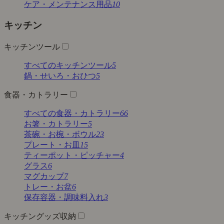
ケア・メンテナンス用品
10
キッチン
キッチンツール
すべてのキッチンツール
5
鍋・せいろ・おひつ
5
食器・カトラリー
すべての食器・カトラリー
66
お箸・カトラリー
5
茶碗・お椀・ボウル
23
プレート・お皿
15
ティーポット・ピッチャー
4
グラス
6
マグカップ
7
トレー・お盆
6
保存容器・調味料入れ
3
キッチングッズ収納