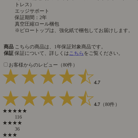
トレス）
エッジサポート
保証期間：2年
真空圧縮ロール梱包
※ピロートップは、強化紙で梱包してお届けします。
商品
こちらの商品は、1年保証対象商品です。
保証
保証について、詳しくは
こちら
をご覧ください。
お客様からのレビュー（80件）
4.7
4.7
（80件）
★★★★★
116
★★★★
36
★★★