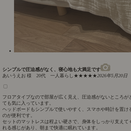
シンプルで圧迫感がなく、寝心地も大満足です
あいうえお 様 20代 一人暮らし
★★★★★
2026年5月20日
フロアタイプなので部屋が広く見え、圧迫感がないところが
ても気に入っています。
ヘッドボードもシンプルで使いやすく、スマホや時計を置け
のが便利です。
セットのマットレスは程よい硬さで、身体をしっかり支えて
れる感じがあり、朝まで快適に眠れています。