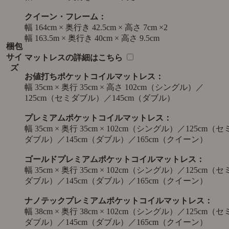
クイーン・フレーム：
幅 164cm × 奥行き 42.5cm × 高さ 7cm ×2
幅 163.5m × 奥行き 40cm × 高さ 9.5cm
梱包
サイ
マットレスの詳細はこちら
ズ
お値打ちポケットコイルマットレス：
幅 35cm × 奥行 35cm × 高さ 102cm（シングル）／
125cm（セミダブル）／145cm（ダブル）
プレミアムポケットコイルマットレス：
幅 35cm × 奥行 35cm × 102cm（シングル）／125cm（セ
ダブル）／145cm（ダブル）／165cm（クイーン）
ゴールドプレミアムポケットコイルマットレス：
幅 35cm × 奥行 35cm × 102cm（シングル）／125cm（セ
ダブル）／145cm（ダブル）／165cm（クイーン）
ナノテックプレミアムポケットコイルマットレス：
幅 38cm × 奥行 38cm × 102cm（シングル）／125cm（セ
ダブル）／145cm（ダブル）／165cm（クイーン）