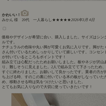
かわいい！
みかん 様 20代 一人暮らし
★★★★★
2026年3月 4日
価格やデザインが希望に合い、購入しました。サイズはシン
ルです。
ナチュラルの色味や丸い脚が可愛くお気に入りです。脚がた
さん付いているためしっかりしていて嬉しいです。コンセン
が付いているところもポイントです！
組み立ては心配だったためお願いしました。板やネジが沢山
り、難しそうに見えました。2人で組み立てて下さったため、
すぐに終わりました。お願いして良かったです。業者の方が
ち上げる時、すのこの裏に付いている木の板がしなっていた
め、移動させる時は気をつけたいと思いました。
とてもお気に入りなので大切に使っていきたいです！