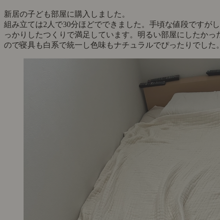
新居の子ども部屋に購入しました。
組み立ては2人で30分ほどでできました。手頃な値段ですがし
っかりしたつくりで満足しています。明るい部屋にしたかっ
ので寝具も白系で統一し色味もナチュラルでぴったりでした