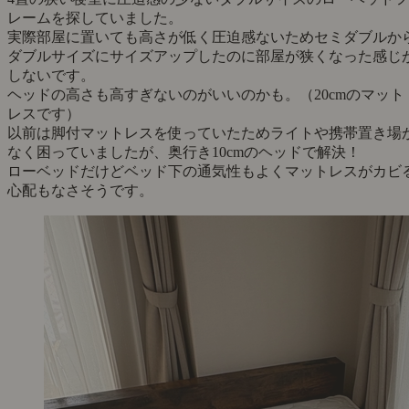
レームを探していました。
実際部屋に置いても高さが低く圧迫感ないためセミダブルか
ダブルサイズにサイズアップしたのに部屋が狭くなった感じ
しないです。
ヘッドの高さも高すぎないのがいいのかも。（20cmのマット
レスです）
以前は脚付マットレスを使っていたためライトや携帯置き場
なく困っていましたが、奥行き10cmのヘッドで解決！
ローベッドだけどベッド下の通気性もよくマットレスがカビ
心配もなさそうです。