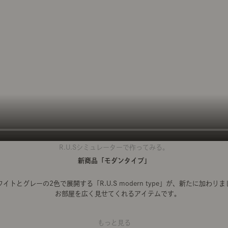
R.U.Sシミュレーターで作ってみる。
新商品「モダンタイプ」
ワイトとグレーの2色で展開する「R.U.S modern type」が、新たに加わり
お部屋を広く見せてくれるアイテムです。
もっと見る