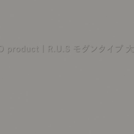
商品紹介（動画）
リセノ ランチ部
お仕事レ
特集
AGRAソファのこと
センスのいらないインテリア
コーディ
NO product｜R.U.S モダンタイプ
人気の連載
ルームツアー
モーニングルーティン
Vlog「
Vlog「にわかに、暮らせば。」
ナチュラルヴィンテージの作り方
コーディ