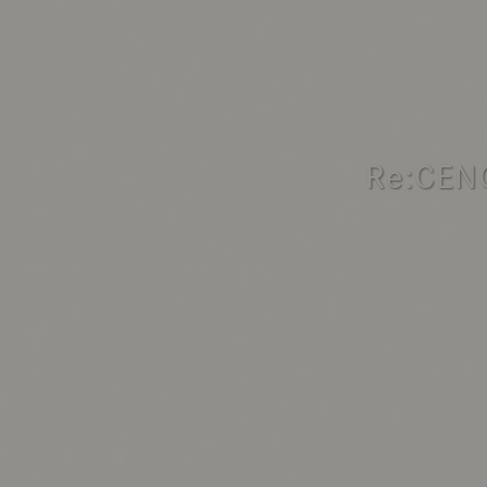
製品ストーリー
お知らせ
書籍連動企画
Re:CE
オリジナル家具の企画経緯
お部屋ビフォーアフター
Vlog「日々うらら」