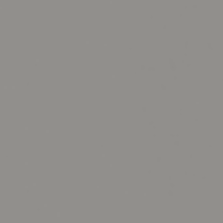
示アイテム
展示アイテム
クセス
アクセス
ブジェ
本
ダイニング特集
ップ
示アイテム
クセス
ウハウ（動画）
リビングの基本
の基本
書斎の基本
所レポ
本と音楽と映画
product
Buyer's Voice