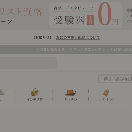
【お知らせ】
お盆の営業と配送について
お買い物ガイド
ブランドコンセプト
品質への取
クリアランス
テーブル
カーテン・ブラインド
グラス
ダイニング
寝具・布団
カトラリー
椅子・チ
寝具カバ
マグカッ
センスのいらないインテリア
など、欲しいインテリアをお得な価格で！
撮影などで使用し
トップ
ト
くりの
センスのいらないインテリア｜ベーススタイリ
センスのいらないインテリア
ユニットシェルフ
ミラー
ボウル・鉢
TVボード
時計
ポット
収納家具
クッショ
保存容器