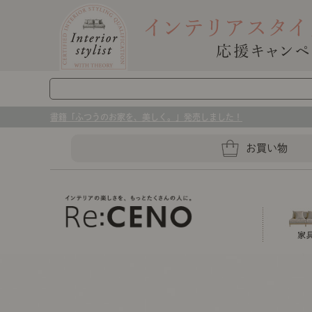
書籍「ふつうのお家を、美しく。」発売しました！
お買い物
ソファー
ラグマット・カーペット
キッチングッズ収納
ソファー、ラグ、ベッド、照明
センスのいらないインテリア｜お部屋づ
ベッド
ケア用品
プレート・お皿
店舗TOP