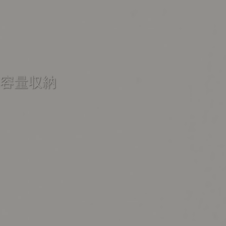
ポート
お店だより
ネートレッスン
ナチュラルヴィンテージの作り方
 大容量収納
ときどき、古いもの」
Vlog「晴れのち、キッチン」
ネートレッスン