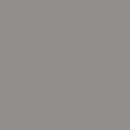
ング編
リング編
展示アイテム
展
アクセス
ア
デスク・チェア
収納雑貨
エプロン・クロス
こたつ
アート・フレーム
キッチンツール
照明
置物・オ
ナチュラルヴィンテージを知る
ナチュラルヴィンテージ実例
ナチュラルヴィンテージの基
フラワーベース・花瓶
観葉植物
家電
涼感寝具特集
夏の快適インテリア特集
リビング家具特集
トップ
ト
インテリアを学ぶ
展示アイテム
展
アクセス
ア
ディスプレイの基本
お手入れの基本
コツとノ
収納の基本
寝室の基本
キッチン
カーテンの基本
インテリアを楽しむ
Let's DIY！
植物と暮らそう
話題の場
食べるを楽しむ
日々のできごと
リセノのこと
蚤の市で見つけた偏愛品
Re:CENO Vlog（動画）
Re:CENO 