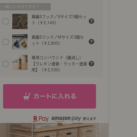
ナチュラル×モダンテイストを体現するユニットシェルフ「R.
真鍮Sフック／Sサイズ3個セッ
機能性はそのままに、洗練された都会的なデザインに仕
ト（￥2,145）
真鍮Sフック／Mサイズ3個セ
ット（￥2,805）
専用コンパウンド（傷消し）
【ウレタン塗装・ラッカー塗装
用】（￥2,530）