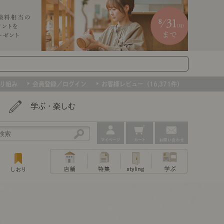
り組み
会員登録／ログイン
お客様レビュー（16,371件）
学ぶ・楽しむ
アウトレット
ェア
ー
プ
組み合わせて作るキッチン収納
「あぐらをかける」ソファー
お肌を守るレースカーテン
たインテリアを、数量限定で。早いもの勝ちです！
ップ
トップ
｜ポイントスタイ
センスのいらないインテリア｜動画
特集 一覧
・本棚
ン・スリッパ