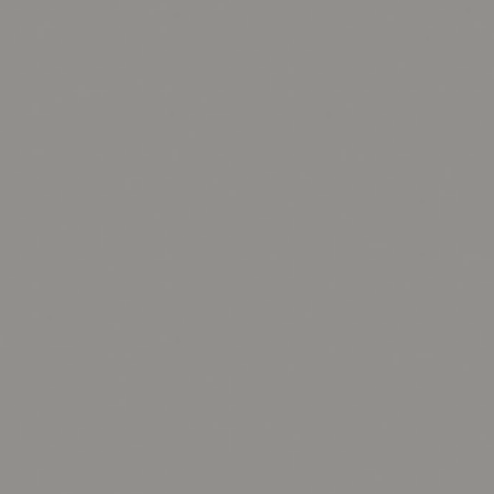
前に
キッチン家具
タオル・サニタリー
コーヒーグッズ
ナチュラルヴィンテージとは？
キッズ家具
フレグランス
Sunny in my life
キッズチェア
コーディネートの基本
ダイニングの基本
照明の基本
みんなのエッセイ
おすすめカフェ
僕と私の愛用品