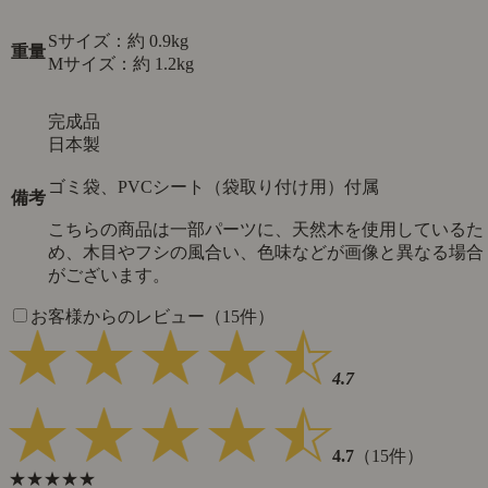
Sサイズ：約 0.9kg
重量
Mサイズ：約 1.2kg
完成品
日本製
ゴミ袋、PVCシート（袋取り付け用）付属
備考
こちらの商品は一部パーツに、天然木を使用しているた
め、木目やフシの風合い、色味などが画像と異なる場合
がございます。
お客様からのレビュー（15件）
4.7
4.7
（15件）
★★★★★