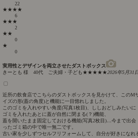
22
★★★★
6
★★★
2
★★
0
★
0
実用性とデザインを両立させたダストボックス
きーとも 様 40代 ご夫婦・子ども
★★★★★
2026年5月31
近所の飲食店でこちらのダストボックスを見かけて、このM
イズの形(蓋の角度)と機能に一目惚れしました。
このゴミを入れやすい角度(写真1枚目)、ししおどしみたいに
ゴミを入れたあとに蓋が自然に閉まる(？)機能、
蓋を開いたまま固定しておける機能(写真2枚目)…今まで出会
ったゴミ箱の中で唯一無二です。
古い家を少しずつセルフリフォームして、自分が好きになれ