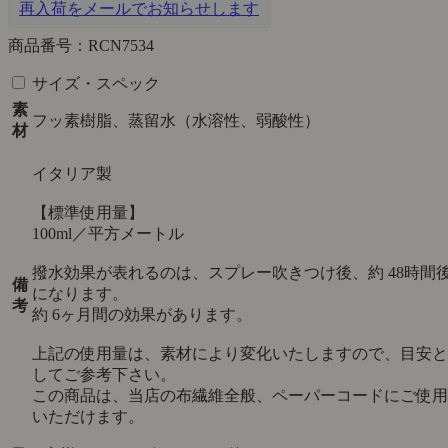
再入荷をメールでお知らせします
商品番号：RCN7534
サイズ・スペック
素
フッ素樹脂、蒸留水（水溶性、弱酸性）
材
イタリア製
【標準使用量】
100ml／平方メートル
撥水効果が表れるのは、スプレー吹きつけ後、約 48時間
備
になります。
考
約 6ヶ月間の効果があります。
上記の使用量は、素材により変化いたしますので、目安と
してご参考下さい。
この商品は、当店の布繊維全般、ペーパーコードにご使用
いただけます。