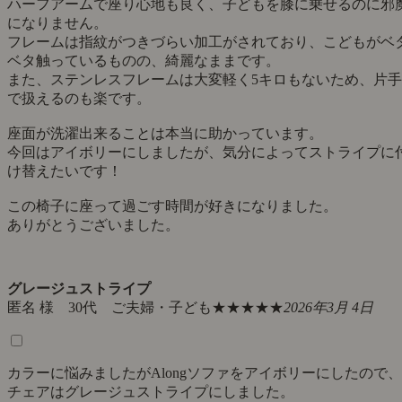
丸いダイニングテーブルを購入した事をきっかけに、合うも
を探していた折にこちらに出会いました。
我が家はマンション暮らしで、幼いこどもが2人います。
丸テーブルにするにあたり以下の条件で探していました。
・あまり大きいチェアだと導線の邪魔になるため幅50センチ
下
・ハーフアーム
・座面洗濯可能（こどもが様々こぼすため）
・フレームはアイアンやステンレス
・在宅勤務時にも使いたいため、座り心地がよいこと
こちらのチェアは全て条件にピッタリでした。
丸テーブルが少し特殊で、入れ子式の伸長タイプのため、普
は机の下に脚が6本ある形をしています。
チェアが全て収まるわけではないものの、半分ほどは収まり
ッキリ見えるため、圧迫感もありません。
通常の丸テーブルであれば収まるはず。
デザインは非常に素敵で、飽きがきません。