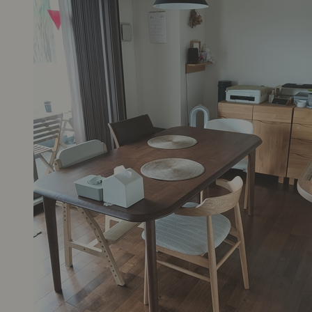
狭いマンションダイニングにも馴染むチェア
sakoo 様 40代 ご夫婦・子ども
★★★★☆
2026年7月 6日
届いて開封した時に前回のペンダントライトを購入した時も
うだったのですが、初めは少しチープとゆうか物足りない感
が…でも悩みに悩んで決めたチェア！日に日に馴染んできて
では自然に存在しています。入居時に買ったチェアがダメに
ってきて買い替えを少しずつしておりまだ揃っていないので
が、次をどれにしようか悩むのが楽しみです。