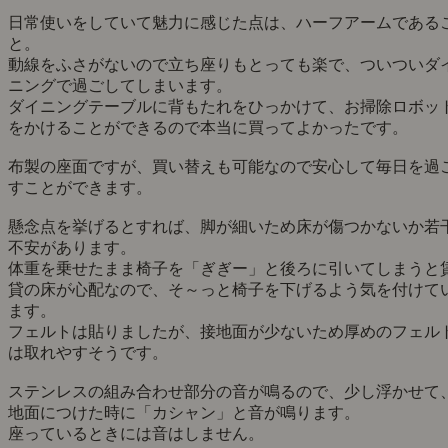
カラーに悩みましたがAlongソファをアイボリーにしたので、
チェアはグレージュストライプにしました。
alongソファとの相性もよく、座り心地もよくとても気に入っ
ています。
木の脚のテーブルとも相性がいいと思います。
使い心地と見心地が叶うお気に入りのチェア
mm 様 20代 二人暮らし
★★★★★
2026年2月10日
腰痛持ちで、椅子選びは見心地と機能性どちらも譲れないと
い根気強く探していました。
背もたれが腰にぴったりとフィットし、背筋が勝手に伸びま
す。
だらけた姿勢にならないので、座っていて腰が痛くなりづら
です。
pairのチェア（ステンレス脚）は、見た目も大変素敵です。