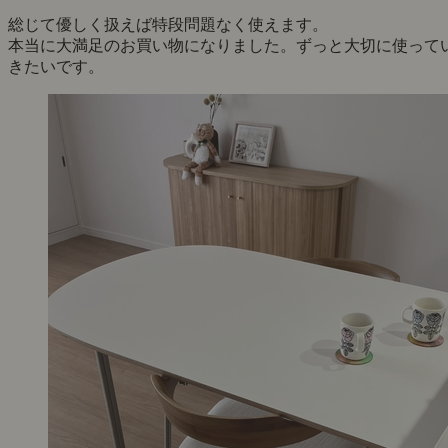
脚が細いので圧迫感がなく軽やかで、おうちにモダンな雰囲
を取り入れることができました。
日常使いをしていて魅力に感じた点は、ハーフアームである
と。
動線をふさがないので立ち座りもとっても楽で、ついついダ
ニングで過ごしてしまいます。
ダイニングテーブルに背もたれをひっかけて、お掃除ロボッ
をかけることができるので本当に買ってよかったです。
布製の座面ですが、買い替えも可能なので安心して毎日を過
すことができます。
懸念点を挙げるとすれば、脚が細いため床が傷つかないか若
不安があります。
体重を乗せたまま椅子を「ぎぎー」と後ろに引いてしまうと
貸の床が心配なので、そ～っと椅子を下げるよう気を付けて
ます。
フェルトは貼りましたが、接地面が少ないため厚めのフェル
は取れやすそうです。
ステンレスの組み合わせ部分の音が鳴るので、少し浮かせて