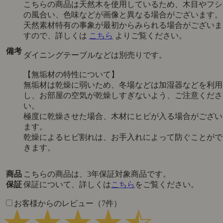
ン塗装）
【座面】
素材
アイボリー：ポリエステル 79％、コットン 17％、リネ
3％、レーヨン 1％
グレージュストライプ：ポリエステル 75％、コットン
25％
マスタード、グリーン：ポリエステル 100％
中材：ウレタンフォーム
【ステンレスフレーム】
本体重量：約 4.2kg
梱包重量：約 5.5kg
重量
【ウッドフレーム】
本体重量：約 5kg
梱包重量：約 6kg
完成品
座面カバー：洗濯機可