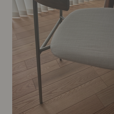
調整後もがたつきが気になられる場合は、当店にて詳しく状
を確認させていただきます。サポートまでお気軽にご相談く
さいませ。
今後とも、Re:CENOをよろしくお願いいたします。
▼ ご参考：テーブルや椅子がガタつく原因と解消方法をご紹
介します
https://recenoprdb.powercms.hosting/pen/maintenance/u41/2023-05-
19.php