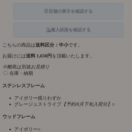
店舗の展示を確認する
搬入経路を確認する
こちらの商品は
送料区分：中小
です。
お届けには
送料 1,650円
を頂戴いたします。
※離島は別途お見積り
在庫・納期
ステンレスフレーム
アイボリー
残りわずか
グレージュストライプ
【予約/8月下旬入荷分】
○
ウッドフレーム
アイボリー
○