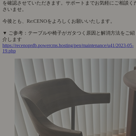
シルバーの脚が好みで購入。想像通りの商品で、見た目はめ
ちゃ可愛いです。
座り心地はまずまず、脚ががたつくのが気になるかな…
---------------------------------
■店長より
この度は【 ダイニングチェア Pair 】をご購入いただき、誠に
ありがとうございます。
チェアのデザインをお気に召していただけましたこと、嬉し
限りです。
一方で、がたつきが感じられるご状況とのこと、mmm様にご
不便をおかけしております。
Pairの脚部には、脚の高さを微調整できる「アジャスター」
備わっております。
床の状況に合わせて回していただくことで、がたつきが改善
れる可能性がございますため、ぜひお試しいただけますと幸
です。