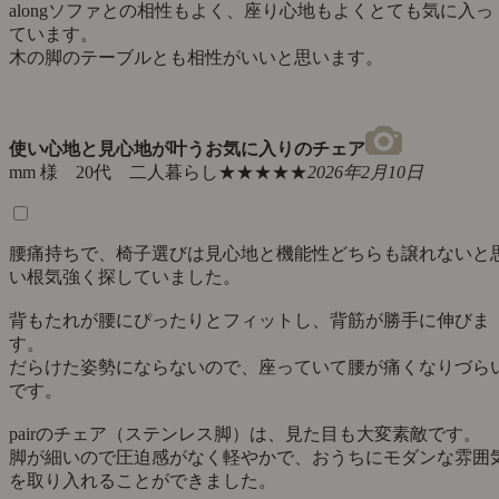
後ろ姿も、横からみた姿もかわいいです。
ハーフアームで座り心地も良く、子どもを膝に乗せるのに邪
になりません。
フレームは指紋がつきづらい加工がされており、こどもがベ
ベタ触っているものの、綺麗なままです。
また、ステンレスフレームは大変軽く5キロもないため、片手
で扱えるのも楽です。
座面が洗濯出来ることは本当に助かっています。
今回はアイボリーにしましたが、気分によってストライプに
け替えたいです！
この椅子に座って過ごす時間が好きになりました。
ありがとうございました。
グレージュストライプ
匿名 様 30代 ご夫婦・子ども
★★★★★
2026年3月 4日