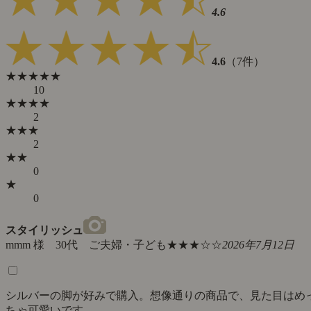
洗濯機をご使用の際は、洗濯ネットをご使用ください。
こちらの商品は天然木を使用しているため、木目やフシ
の風合い、色味などが画像と異なる場合がございます。
天然素材特有の事象が最初からみられる場合がございま
すので、詳しくは
こちら
よりご覧ください。
備考
ダイニングテーブルなどは別売りです。
【無垢材の特性について】
無垢材は乾燥に弱いため、冬場などは加湿器などを利用
し、お部屋の空気が乾燥しすぎないよう、ご注意くださ
い。
極度に乾燥させた場合、木材にヒビが入る場合がござい
ます。
乾燥によるヒビ割れは、お手入れによって防ぐことがで
きます。
商品
こちらの商品は、3年保証対象商品です。
保証
保証について、詳しくは
こちら
をご覧ください。
お客様からのレビュー（7件）