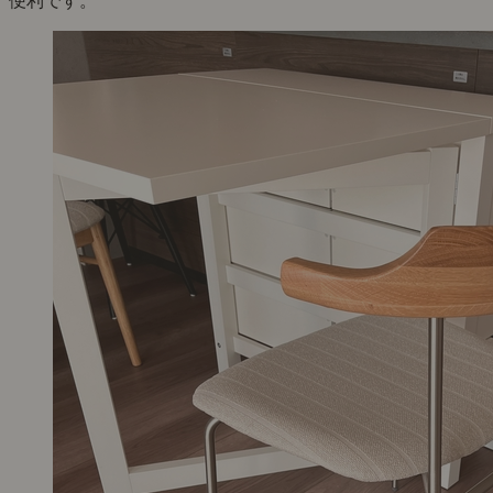
お部屋がすっきり見えるイスです
つばめ 様 30代 二人暮らし
★★★★★
2026年5月31日
ステンレスの細い脚と背もたれの木の組み合わせが気に入っ
購入しました。
脚が細いのでダイニングテーブル周りがスッキリ見えて部屋
広く感じます。
我が家ではラグを敷いておらず、イスの脚が細いので床に傷
つかないか少し心配でしたが、今のところ床に傷はついてい
せん。
床接着面のゴムが少しずつ緩んでくるので、定期的に締め直
必要があります。