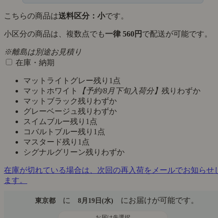
こちらの商品は
送料区分：小
です。
小区分の商品は、複数点でも
一律 560円
で配送が可能です。
※離島は別途お見積り
在庫・納期
マットライトグレー
残り1点
マットホワイト
【予約/8月下旬入荷分】
残りわずか
マットブラック
残りわずか
グレーベージュ
残りわずか
スイムブルー
残り1点
コバルトブルー
残り1点
マスタード
残り1点
シグナルグリーン
残りわずか
在庫が切れている場合は、次回の再入荷をメールでお知らせ
ます。
に
にお届けが可能です。
東京都
8月19日(水)
お届け先選択