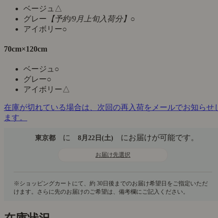
ベージュ
△
グレー
【予約/9月上旬入荷分】
○
アイボリー
○
70cm×120cm
ベージュ
○
グレー
○
アイボリー
△
在庫が切れている場合は、次回の再入荷をメールでお知らせ
ます。
に
にお届けが可能です。
東京都
8月22日(土)
お届け先選択