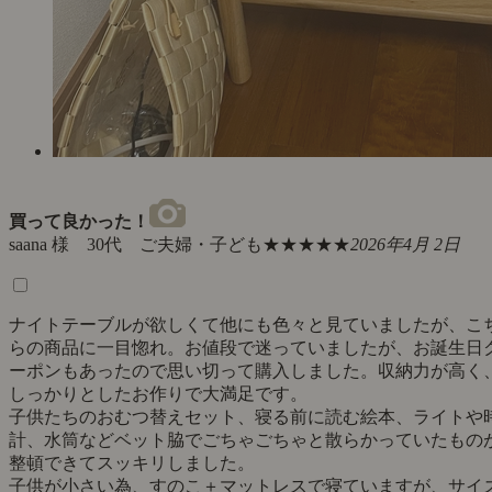
買って良かった！
saana 様 30代 ご夫婦・子ども
★★★★★
2026年4月 2日
ナイトテーブルが欲しくて他にも色々と見ていましたが、こ
らの商品に一目惚れ。お値段で迷っていましたが、お誕生日
ーポンもあったので思い切って購入しました。収納力が高く
しっかりとしたお作りで大満足です。
子供たちのおむつ替えセット、寝る前に読む絵本、ライトや
計、水筒などベット脇でごちゃごちゃと散らかっていたもの
整頓できてスッキリしました。
子供が小さい為、すのこ＋マットレスで寝ていますが、サイ