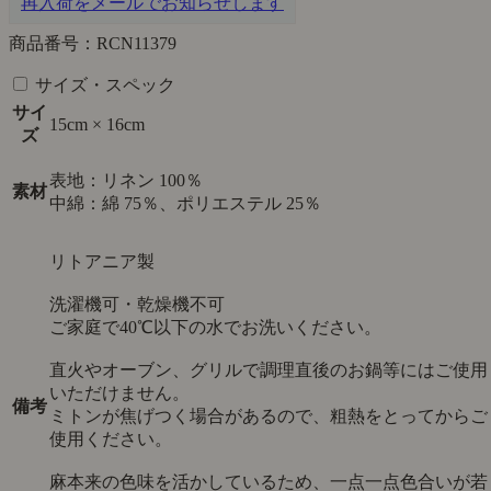
再入荷をメールでお知らせします
商品番号：RCN11379
サイズ・スペック
サイ
15cm × 16cm
ズ
表地：リネン 100％
素材
中綿：綿 75％、ポリエステル 25％
リトアニア製
洗濯機可・乾燥機不可
ご家庭で40℃以下の水でお洗いください。
直火やオーブン、グリルで調理直後のお鍋等にはご使用
いただけません。
備考
ミトンが焦げつく場合があるので、粗熱をとってからご
使用ください。
麻本来の色味を活かしているため、一点一点色合いが若