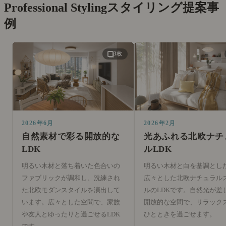
Professional Styling
スタイリング提案事
例
3枚
2026年6月
2026年2月
自然素材で彩る開放的な
光あふれる北欧ナチ
LDK
ルLDK
明るい木材と落ち着いた色合いの
明るい木材と白を基調とし
ファブリックが調和し、洗練され
広々とした北欧ナチュラル
た北欧モダンスタイルを演出して
ルのLDKです。自然光が差
います。広々とした空間で、家族
開放的な空間で、リラック
や友人とゆったりと過ごせるLDK
ひとときを過ごせます。