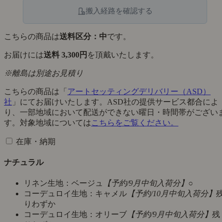
搬入経路を確認する
こちらの商品は
送料区分：中
です。
お届けには
送料 3,300円
を頂戴いたします。
※離島は別途お見積り
こちらの商品は「
アートセッティングデリバリー（ASD）
社
」にてお届けいたします。ASD社の提供サービス都合によ
り、一部地域において配送ができない曜日・時間帯がござい
す。対象地域については
こちらをご覧ください。
在庫・納期
ナチュラル
リネン生地：ベージュ
【予約/9月中旬入荷分】
○
コーデュロイ生地：キャメル
【予約/10月中旬入荷分】
りわずか
コーデュロイ生地：オリーブ
【予約/9月中旬入荷分】
残