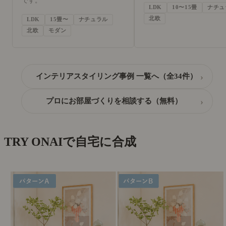
です。
LDK
10〜15畳
ナチュ
北欧
LDK
15畳〜
ナチュラル
北欧
モダン
›
インテリアスタイリング事例 一覧へ（全34件）
›
プロにお部屋づくりを相談する（無料）
TRY ON
AIで自宅に合成