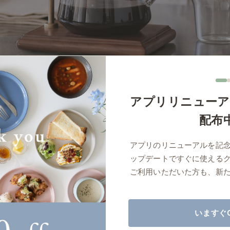
商品紹介（動画）
リセノ ランチ部
お仕事レ
特集
AGRAソファのこと
センスのいらないインテリア
コーディ
アプリリニューア
人気の連載
配布
ルームツアー
モーニングルーティン
Vlog「
アプリのリニューアルを記
Vlog「にわかに、暮らせば。」
ナチュラルヴィンテージの作り方
コーディ
ップデートですぐに使える
標準
詳細
サイズ／カラーをまとめる
ご利用いただいた方も、新
読み込みに失敗しました
いますぐ