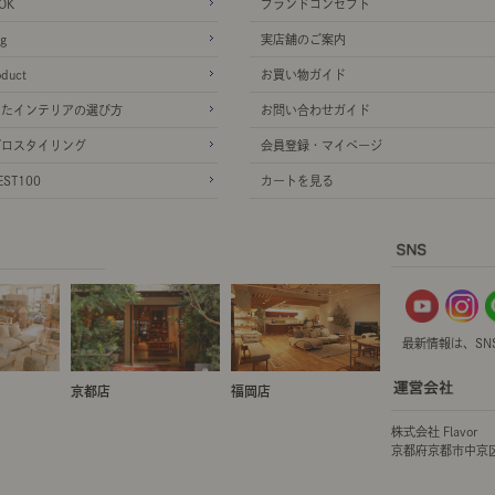
OK
ブランドコンセプト
g
実店舗のご案内
oduct
お買い物ガイド
ったインテリアの選び方
お問い合わせガイド
プロスタイリング
会員登録・マイページ
ST100
カートを見る
最新情報は、SN
京都店
福岡店
株式会社 Flavor
京都府京都市中京区