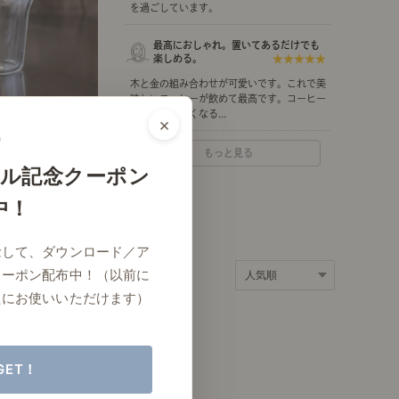
を過ごしています。
ポート
お店だより
最高におしゃれ。置いてあるだけでも
楽しめる。
★★★★★
木と金の組み合わせが可愛いです。これで美
味しいコーヒーが飲めて最高です。コーヒー
タイムが楽しくなる...
×
ネートレッスン
ナチュラルヴィンテージの作り方
もっと見る
ル記念クーポン
中！
ときどき、古いもの」
Vlog「晴れのち、キッチン」
念して、ダウンロード／ア
ネートレッスン
クーポン配布中！（以前に
たにお使いいただけます）
GET！