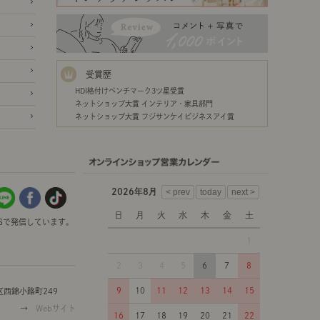
受賞歴
HDI格付けベンチマーク3ツ星受賞
ネットショップ大賞 インテリア・家具部門
ネットショップ大賞 フジサンケイビジネスアイ賞
2026年8月
日
月
火
水
木
金
土
Sで発信しています。
1
2
3
4
5
6
7
8
9
10
11
12
13
14
15
西錦小路町249
→
Webサイト
16
17
18
19
20
21
22