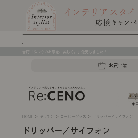
書籍「ふつうのお家を、美しく。」発売しました！
お買い物
HOME
＞
キッチン
＞
コーヒーグッズ
＞
ドリッパー／サイフォン
ソファー
ラグマット・カーペット
キッチングッズ収納
ソファー、ラグ、ベッド、照明
ドリッパー／サイフォン
センスのいらないインテリア｜お部屋づ
ベッド
ケア用品
プレート・お皿
店舗TOP