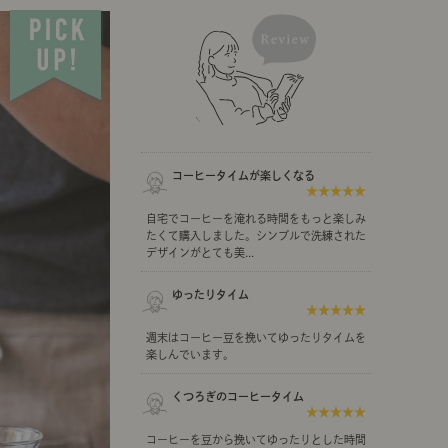
示アイテム
展示アイテム
クセス
アクセス
ブジェ
本
ダイニング特集
ップ
示アイテム
クセス
ウハウ（動画）
リビングの基本
コーヒータイムが楽しくなる
★★★★★
の基本
書斎の基本
自宅でコーヒーを淹れる時間をもっと楽しみ
たくて購入しました。シンプルで洗練された
デザインがとても美...
ゆったりタイム
★★★★★
所レポ
本と音楽と映画
週末はコーヒー豆を挽いてゆったりタイムを
楽しんでいます。
くつろぎのコーヒータイム
★★★★★
product
Buyer's Voice
コーヒーを豆から挽いてゆったりとした時間