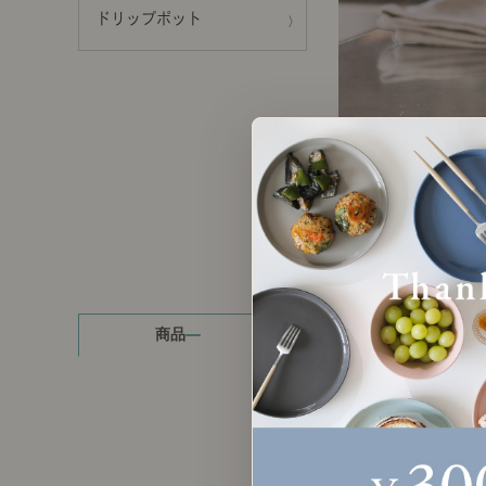
ドリップポット
製品ストーリー
お知らせ
書籍連動企画
オリジナル家具の企画経緯
お部屋ビフォーアフター
Vlog「日々うらら」
商品
読み物