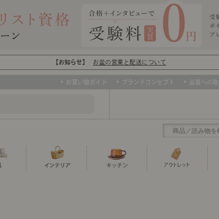
【お知らせ】
お盆の営業と配送について
お買い物ガイド
ブランドコンセプト
品質への取
クリアランス
テーブル
カーテン・ブラインド
グラス
ダイニング
寝具・布団
カトラリー
椅子・チ
寝具カバ
マグカッ
センスのいらないインテリア
など、欲しいインテリアをお得な価格で！
撮影などで使用し
トップ
ト
くりの
センスのいらないインテリア｜ベーススタイリ
センスのいらないインテリア
ユニットシェルフ
ミラー
ボウル・鉢
TVボード
時計
ポット
収納家具
クッショ
保存容器