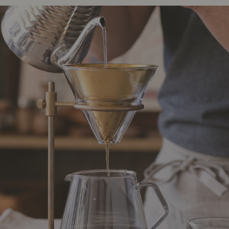
ング編
リング編
展示アイテム
展
アクセス
ア
デスク・チェア
収納雑貨
エプロン・クロス
こたつ
アート・フレーム
キッチンツール
照明
置物・オ
ナチュラルヴィンテージを知る
ナチュラルヴィンテージ実例
ナチュラルヴィンテージの基
フラワーベース・花瓶
観葉植物
家電
涼感寝具特集
夏の快適インテリア特集
リビング家具特集
トップ
ト
インテリアを学ぶ
展示アイテム
展
アクセス
ア
ディスプレイの基本
お手入れの基本
コツとノ
収納の基本
寝室の基本
キッチン
カーテンの基本
インテリアを楽しむ
Let's DIY！
植物と暮らそう
話題の場
食べるを楽しむ
日々のできごと
リセノのこと
蚤の市で見つけた偏愛品
Re:CENO Vlog（動画）
Re:CENO 