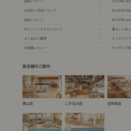
送料について
STYLING BO
お支払い方法について
Re:CENO Ma
返品について
Re:CENO pr
ポイントシステムについて
暮らしにあ
よくあるご質問
インテリア
お客様レビュー
ランキングBE
青山店
二子玉川店
吉祥寺店