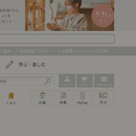
り組み
会員登録／ログイン
お客様レビュー（16,357件）
学ぶ・楽しむ
アウトレット
ェア
ー
プ
組み合わせて作るキッチン収納
「あぐらをかける」ソファー
お肌を守るレースカーテン
たインテリアを、数量限定で。早いもの勝ちです！
ップ
トップ
｜ポイントスタイ
センスのいらないインテリア｜動画
特集 一覧
・本棚
ン・スリッパ