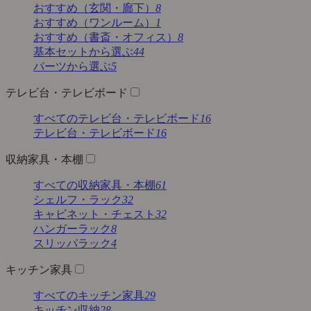
おすすめ（玄関・廊下）
8
おすすめ（ワンルーム）
1
おすすめ（書斎・オフィス）
8
基本セットから選ぶ
44
パーツから選ぶ
5
テレビ台・テレビボード
すべてのテレビ台・テレビボード
16
テレビ台・テレビボード
16
収納家具・本棚
すべての収納家具・本棚
61
シェルフ・ラック
32
キャビネット・チェスト
32
ハンガーラック
8
スリッパラック
4
キッチン家具
すべてのキッチン家具
29
キッチン収納
28