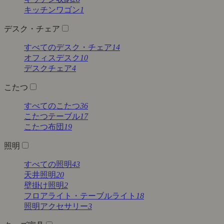
キッチンワゴン
1
デスク・チェア
すべてのデスク・チェア
14
オフィスデスク
10
デスクチェア
4
こたつ
すべてのこたつ
36
こたつテーブル
17
こたつ布団
19
照明
すべての照明
43
天井照明
20
壁掛け照明
2
フロアライト・テーブルライト
18
照明アクセサリー
3