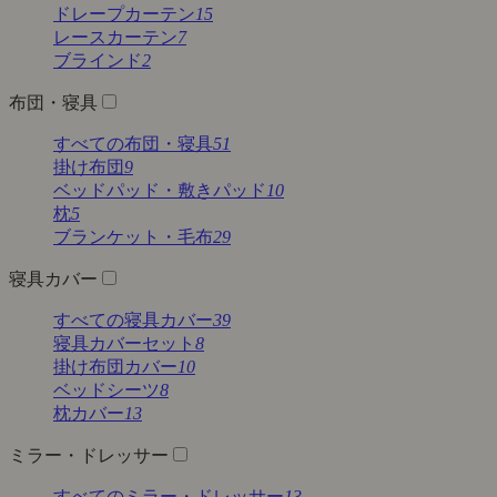
ドレープカーテン
15
レースカーテン
7
ブラインド
2
布団・寝具
すべての布団・寝具
51
掛け布団
9
ベッドパッド・敷きパッド
10
枕
5
ブランケット・毛布
29
寝具カバー
すべての寝具カバー
39
寝具カバーセット
8
掛け布団カバー
10
ベッドシーツ
8
枕カバー
13
ミラー・ドレッサー
すべてのミラー・ドレッサー
13