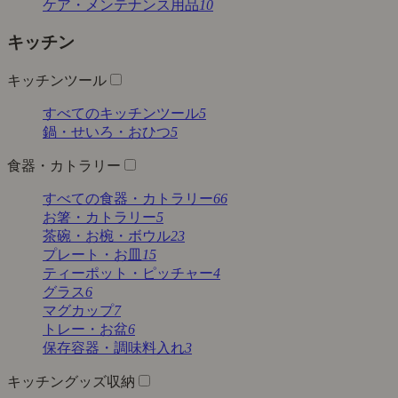
ケア・メンテナンス用品
10
キッチン
キッチンツール
すべてのキッチンツール
5
鍋・せいろ・おひつ
5
食器・カトラリー
すべての食器・カトラリー
66
お箸・カトラリー
5
茶碗・お椀・ボウル
23
プレート・お皿
15
ティーポット・ピッチャー
4
グラス
6
マグカップ
7
トレー・お盆
6
保存容器・調味料入れ
3
キッチングッズ収納