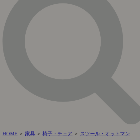
HOME
＞
家具
＞
椅子・チェア
＞
スツール・オットマン