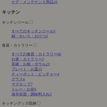
ケア・メンテナンス用品
10
キッチン
キッチンツール
すべてのキッチンツール
5
鍋・せいろ・おひつ
5
食器・カトラリー
すべての食器・カトラリー
66
お箸・カトラリー
5
茶碗・お椀・ボウル
23
プレート・お皿
15
ティーポット・ピッチャー
4
グラス
6
マグカップ
7
トレー・お盆
6
保存容器・調味料入れ
3
キッチングッズ収納