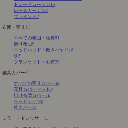
ドレープカーテン
15
レースカーテン
7
ブラインド
2
布団・寝具
すべての布団・寝具
51
掛け布団
9
ベッドパッド・敷きパッド
10
枕
5
ブランケット・毛布
29
寝具カバー
すべての寝具カバー
39
寝具カバーセット
8
掛け布団カバー
10
ベッドシーツ
8
枕カバー
13
ミラー・ドレッサー