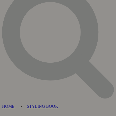
HOME
＞
STYLING BOOK