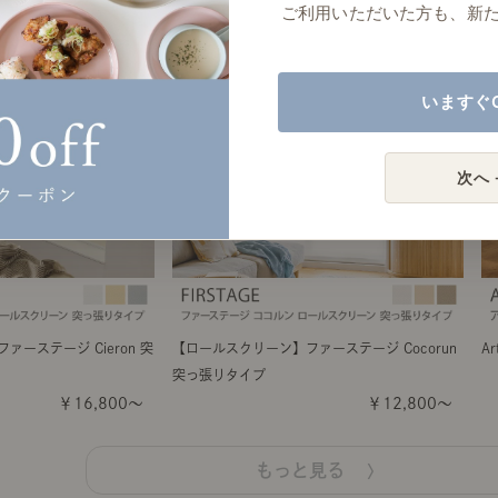
ご利用いただいた方も、新
いますぐ
次へ 
ーステージ Cieron 突
【ロールスクリーン】ファーステージ Cocorun
Ar
突っ張りタイプ
￥16,800～
￥12,800～
もっと見る