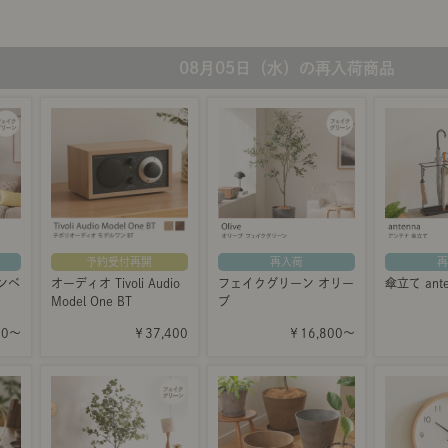
08月05日（水）の再入荷商品
再入荷
予約受付再開
再
フェイクグリーン オリー
ンベ
オーディオ Tivoli Audio
傘立て ante
ブ
Model One BT
￥16,800～
00～
￥37,400