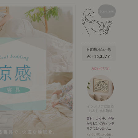
ポート
お店だより
ネートレッスン
ナチュラルヴィンテージの作り方
お客様レビュー数
16,357
合計
件
2026/07/31
ときどき、古いもの」
Vlog「晴れのち、キッチン」
ネートレッスン
インテリアに馴染
むおしゃれ額縁
素材、カタチ、色味
がリビングのインテ
リアにぴったり...
Re:CENO product