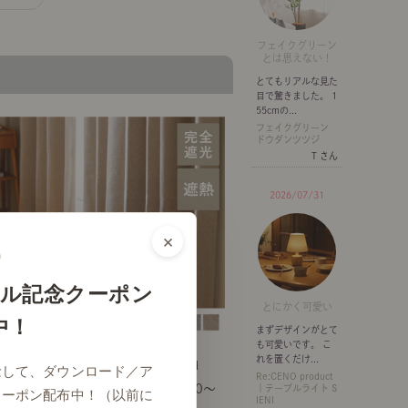
フェイクグリーン
とは思えない！
とてもリアルな見た
目で驚きました。 1
55cmの...
フェイクグリーン
ドウダンツツジ
T さん
2026/07/31
×
ル記念クーポン
とにかく可愛い
中！
まずデザインがとて
も可愛いです。 こ
れを置くだけ...
ドレープ】完全遮光 遮音 カーテン Sand
念して、ダウンロード／ア
Re:CENO product
￥10,800～
｜テーブルライト S
クーポン配布中！（以前に
IENI