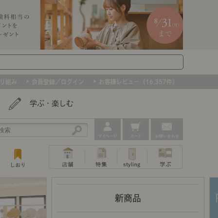
り組み
会員登録／ログイン
お客様レビュー（16,357件）
学ぶ・楽しむ
アウトレット
ェア
ー
プ
新商品
撮影などで使用したインテリアを、数量
ップ
トップ
｜ポイントスタイ
センスのいらないインテリア｜動画
特集 一覧
・本棚
ン・スリッパ
限定で。早いもの勝ちです！