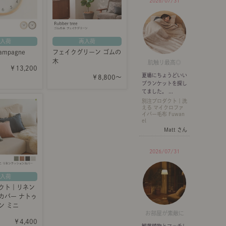
2026/07/31
再入荷
入荷
フェイクグリーン ゴムの
mpagne
木
肌触り最高◎
￥13,200
夏場にちょうどいい
￥8,800～
ブランケットを探し
てました。 ...
別注プロダクト｜洗
える マイクロファ
イバー毛布 Fuwan
el
Matt さん
2026/07/31
入荷
クト｜リネン
カバー ナトゥ
ン ミニ
お部屋が素敵に
￥4,400