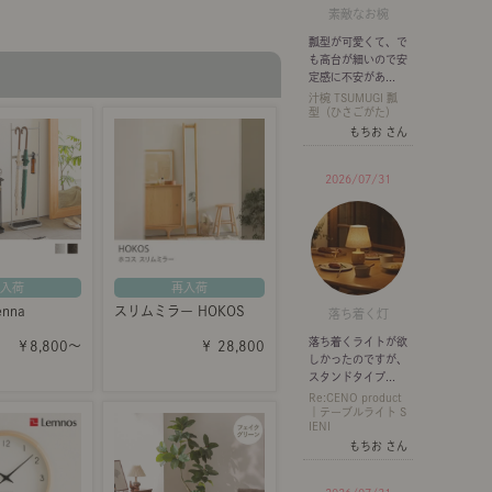
素敵なお椀
瓢型が可愛くて、で
も高台が細いので安
定感に不安があ...
汁椀 TSUMUGI 瓢
型（ひさごがた）
もちお さん
2026/07/31
入荷
再入荷
nna
スリムミラー HOKOS
落ち着く灯
落ち着くライトが欲
￥8,800～
￥ 28,800
しかったのですが、
スタンドタイプ...
Re:CENO product
｜テーブルライト S
IENI
もちお さん