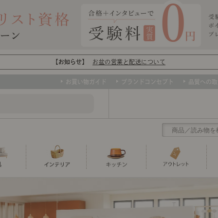
【お知らせ】
お盆の営業と配送について
お買い物ガイド
ブランドコンセプト
品質への取
クリアランス
テーブル
カーテン・ブラインド
グラス
ダイニング
寝具・布団
カトラリー
椅子・チ
寝具カバ
マグカッ
センスのいらないインテリア
ソファー、ラグ、ベッド、照明など、欲
トップ
ト
くりの
センスのいらないインテリア｜ベーススタイリ
センスのいらないインテリア
しいインテリアをお得な価格で！
ユニットシェルフ
ミラー
ボウル・鉢
TVボード
時計
ポット
収納家具
クッショ
保存容器