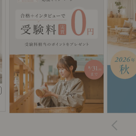
前に
キッチン家具
タオル・サニタリー
コーヒーグッズ
ナチュラルヴィンテージとは？
キッズ家具
フレグランス
Sunny in my life
コーディネートの基本
ダイニングの基本
照明の基本
みんなのエッセイ
。
おすすめカフェ
僕と私の愛用品