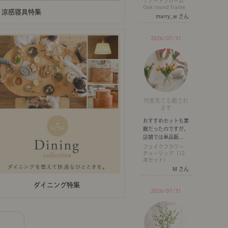
｜アートフレーム
Oak round frame
涼感寝具特集
marry_w さん
2026/07/31
何度見ても癒され
ます
おすすめセットも素
敵だったのですが、
店頭では単品販...
フェイクフラワー
チューリップ（12
本セット）
M さん
ダイニング特集
2026/07/31