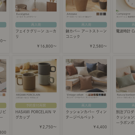
再入荷
再入荷
再
フェイクグリーン ユーカ
鉢カバー アートストーン
電波時計 Ca
リ
コニック
00～
￥16,800～
￥2,580～
予約受付再開
再入荷
再
｜リビ
HASAMI PORCELAIN マ
クッションカバー ヴィン
別注プロダ
オー
グカップ
テージベルベット
クッション
ーラボンボ
￥2,750～
￥4,400
800