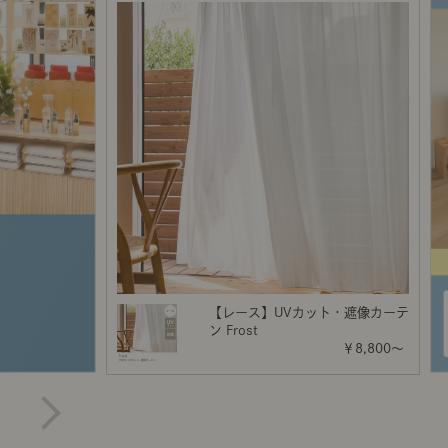
示アイテム
展示アイテム
クセス
アクセス
ブジェ
組み合わせて作るキッチン収納
「あぐらをかける」ソファー
お肌を守るレースカーテン
本
ダイニング特集
ップ
示アイテム
クセス
ウハウ（動画）
リビングの基本
の基本
書斎の基本
所レポ
本と音楽と映画
【レース】UVカット・遮像カーテ
ン Frost
￥8,800～
product
Buyer's Voice