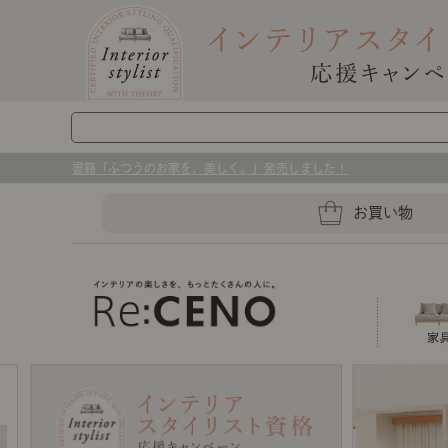
書籍「ふつうのお家を、美しく。」発売しました！
お買い物
ソファー
ラグマット・カーペット
キッチングッズ収納
センスのいらないインテリア｜お部屋づ
ベッド
ケア用品
プレート・お皿
店舗TOP