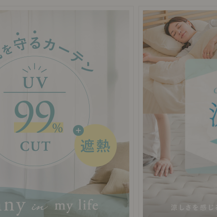
商品紹介（動画）
リセノ ランチ部
お仕事レ
特集
AGRAソファのこと
センスのいらないインテリア
コーディ
人気の連載
ルームツアー
モーニングルーティン
Vlog「
Vlog「にわかに、暮らせば。」
ナチュラルヴィンテージの作り方
コーディ