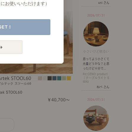
たにお使いいただけます）
uni さん
2026/07/31
GET！
→
小さいけど明るい
思ってより小さくて
光量どうかな？と思
ったけど十分で...
Re:CENO product
｜テーブルライト S
IENI
ねべ さん
tek STOOL60
￥40,700～
2026/07/31