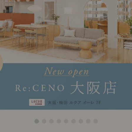
ング編
リング編
展示アイテム
展
アクセス
ア
デスク・チェア
収納雑貨
エプロン・クロス
こたつ
アート・フレーム
キッチンツール
照明
置物・オ
ナチュラルヴィンテージを知る
ナチュラルヴィンテージ実例
ナチュラルヴィンテージの基
フラワーベース・花瓶
観葉植物
家電
涼感寝具特集
夏の快適インテリア特集
リビング家具特集
トップ
ト
インテリアを学ぶ
展示アイテム
展
アクセス
ア
ディスプレイの基本
お手入れの基本
コツとノ
収納の基本
寝室の基本
キッチン
カーテンの基本
インテリアを楽しむ
Let's DIY！
植物と暮らそう
話題の場
食べるを楽しむ
日々のできごと
リセノのこと
蚤の市で見つけた偏愛品
Re:CENO Vlog（動画）
Re:CENO 