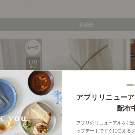
新発売
アプリリニューア
配布
像カーテン Frost
Re:CENO product｜カーテンタッセル TIEL
【
アプリのリニューアルを記
￥8,800～
￥2,980～
ップデートですぐに使える