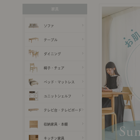
製品ストーリー
家具
お知らせ
ソファ
テーブル
書籍連動企画
ダイニング
オリジナル家具の企画経緯
椅子・チェア
お部屋ビフォーアフター
ベッド・マットレス
Vlog「日々うらら」
ユニットシェルフ
テレビ台・テレビボード
収納家具・本棚
キッチン家具