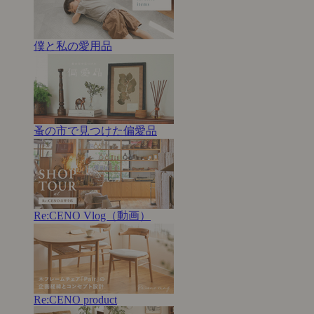
僕と私の愛用品
蚤の市で見つけた偏愛品
Re:CENO Vlog（動画）
Re:CENO product