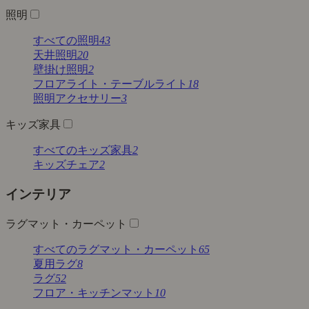
照明
すべての照明
43
天井照明
20
壁掛け照明
2
フロアライト・テーブルライト
18
照明アクセサリー
3
キッズ家具
すべてのキッズ家具
2
キッズチェア
2
インテリア
ラグマット・カーペット
すべてのラグマット・カーペット
65
夏用ラグ
8
ラグ
52
フロア・キッチンマット
10