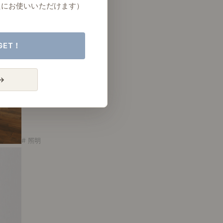
たにお使いいただけます）
GET！
→
# 照明