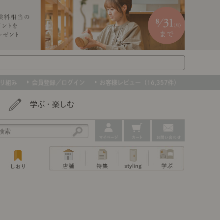
り組み
会員登録／ログイン
お客様レビュー（16,357件）
学ぶ・楽しむ
アウトレット
ェア
ー
プ
組み合わせて作るキッチン収納
「あぐらをかける」ソファー
お肌を守るレースカーテン
たインテリアを、数量限定で。早いもの勝ちです！
ップ
トップ
｜ポイントスタイ
センスのいらないインテリア｜動画
特集 一覧
・本棚
ン・スリッパ