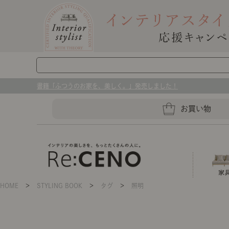
書籍「ふつうのお家を、美しく。」発売しました！
お買い物
HOME
＞
STYLING BOOK
＞
タグ
＞
照明
ソファー
ラグマット・カーペット
キッチングッズ収納
ソファー、ラグ、ベッド、照明
センスのいらないインテリア｜お部屋づ
ベッド
ケア用品
プレート・お皿
店舗TOP