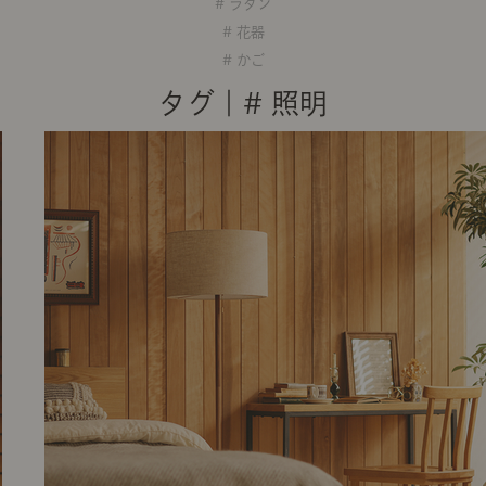
# ラタン
# 花器
# かご
タグ｜# 照明