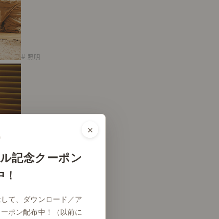
# 照明
×
ル記念クーポン
中！
念して、ダウンロード／ア
# 照明
クーポン配布中！（以前に