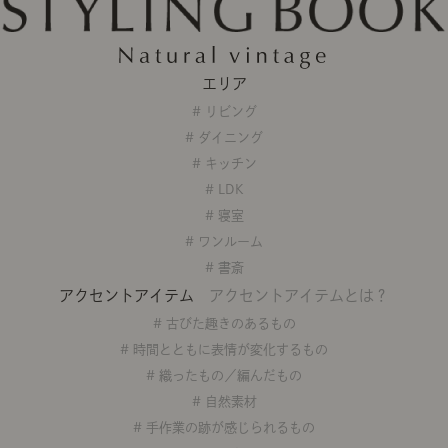
ング編
リング編
展示アイテム
展
アクセス
ア
デスク・チェア
収納雑貨
エプロン・クロス
こたつ
アート・フレーム
キッチンツール
照明
置物・オ
ナチュラルヴィンテージを知る
ナチュラルヴィンテージ実例
ナチュラルヴィンテージの基
エリア
フラワーベース・花瓶
観葉植物
家電
トップ
ト
涼感寝具特集
夏の快適インテリア特集
リビング家具特集
# リビング
インテリアを学ぶ
展示アイテム
展
# ダイニング
アクセス
ア
ディスプレイの基本
お手入れの基本
コツとノ
# キッチン
# LDK
収納の基本
寝室の基本
キッチン
# 寝室
カーテンの基本
# ワンルーム
# 書斎
インテリアを楽しむ
アクセントアイテム
アクセントアイテムとは？
Let's DIY！
植物と暮らそう
話題の場
# 古びた趣きのあるもの
# 時間とともに表情が変化するもの
食べるを楽しむ
日々のできごと
# 織ったもの／編んだもの
リセノのこと
# 自然素材
# 手作業の跡が感じられるもの
蚤の市で見つけた偏愛品
Re:CENO Vlog（動画）
Re:CENO 