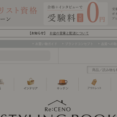
【お知らせ】
お盆の営業と配送について
お買い物ガイド
ブランドコンセプト
品質への取
クリアランス
テーブル
カーテン・ブラインド
グラス
ダイニング
寝具・布団
カトラリー
椅子・チ
寝具カバ
マグカッ
センスのいらないインテリア
など、欲しいインテリアをお得な価格で！
撮影などで使用し
トップ
ト
くりの
センスのいらないインテリア｜ベーススタイリ
センスのいらないインテリア
ユニットシェルフ
ミラー
ボウル・鉢
TVボード
時計
ポット
収納家具
クッショ
保存容器