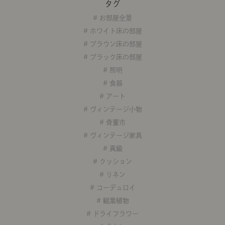
タグ
商品紹介（動画）
リセノ ランチ部
お仕事レ
# お部屋全景
# ホワイト床の部屋
# ブラウン床の部屋
特集
# ブラック床の部屋
# 照明
AGRAソファのこと
センスのいらないインテリア
コーディ
# 食器
# アート
# ヴィンテージ小物
人気の連載
# 骨董市
ルームツアー
モーニングルーティン
Vlog「
# ヴィンテージ家具
# 真鍮
Vlog「にわかに、暮らせば。」
ナチュラルヴィンテージの作り方
コーディ
# クッション
# リネン
# コーデュロイ
# 観葉植物
# ドライフラワー