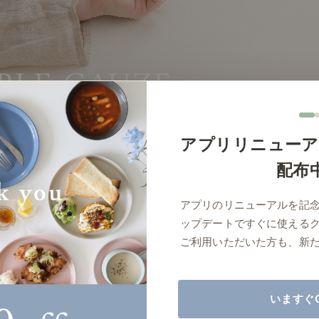
商品紹介（動画）
リセノ ランチ部
お仕事レ
特集
AGRAソファのこと
センスのいらないインテリア
コーディ
アプリリニューア
人気の連載
配布
ルームツアー
モーニングルーティン
Vlog「
アプリのリニューアルを記
Vlog「にわかに、暮らせば。」
ナチュラルヴィンテージの作り方
コーディ
ップデートですぐに使える
標準
詳細
サイズ／カラーをまとめる
ご利用いただいた方も、新
読み込みに失敗しました
いますぐ