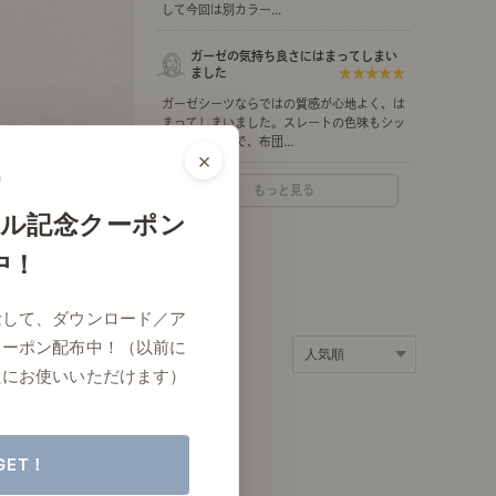
して今回は別カラー...
ポート
お店だより
ガーゼの気持ち良さにはまってしまい
ました
★★★★★
ガーゼシーツならではの質感が心地よく、は
まってしまいました。スレートの色味もシッ
クで素敵なので、布団...
×
ネートレッスン
ナチュラルヴィンテージの作り方
もっと見る
ル記念クーポン
中！
ときどき、古いもの」
Vlog「晴れのち、キッチン」
念して、ダウンロード／ア
ネートレッスン
クーポン配布中！（以前に
たにお使いいただけます）
GET！