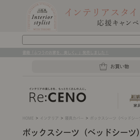
書籍「ふつうのお家を、美しく。」発売しました！
お買い物
HOME
＞
インテリア
＞
寝具カバー
＞
ボックスシーツ（ベッドシー
ソファー
ラグマット・カーペット
キッチングッズ収納
ボックスシーツ（ベッドシーツ
センスのいらないインテリア｜お部屋づ
ベッド
ケア用品
プレート・お皿
店舗TOP