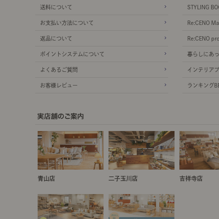
送料について
STYLING BO
お支払い方法について
Re:CENO Ma
返品について
Re:CENO pr
ポイントシステムについて
暮らしにあ
よくあるご質問
インテリア
お客様レビュー
ランキングBE
青山店
二子玉川店
吉祥寺店