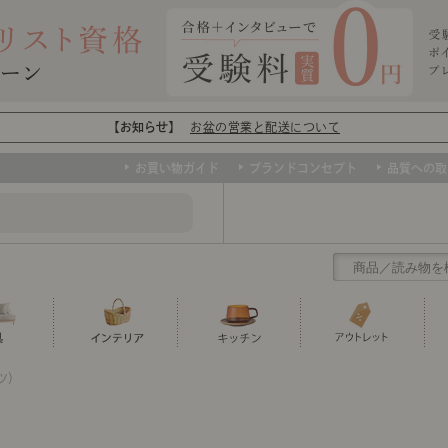
【お知らせ】
お盆の営業と配送について
お買い物ガイド
ブランドコンセプト
品質への取
ツ）
クリアランス
テーブル
カーテン・ブラインド
グラス
ダイニング
寝具・布団
カトラリー
椅子・チ
寝具カバ
マグカッ
センスのいらないインテリア
ソファー、ラグ、ベッド、照明など、欲
）
トップ
ト
くりの
センスのいらないインテリア｜ベーススタイリ
センスのいらないインテリア
しいインテリアをお得な価格で！
ユニットシェルフ
ミラー
ボウル・鉢
TVボード
時計
ポット
収納家具
クッショ
保存容器