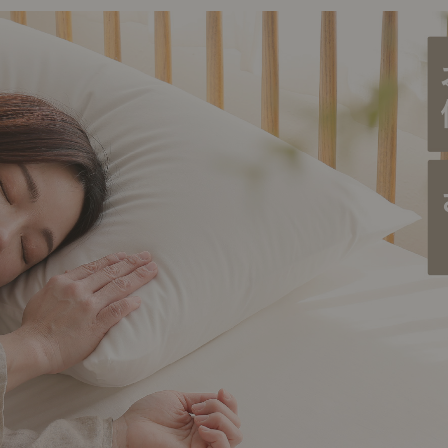
ング編
リング編
展示アイテム
展
アクセス
ア
デスク・チェア
収納雑貨
エプロン・クロス
こたつ
アート・フレーム
キッチンツール
照明
置物・オ
ナチュラルヴィンテージを知る
ナチュラルヴィンテージ実例
ナチュラルヴィンテージの基
フラワーベース・花瓶
観葉植物
家電
涼感寝具特集
夏の快適インテリア特集
リビング家具特集
トップ
ト
インテリアを学ぶ
展示アイテム
展
アクセス
ア
ディスプレイの基本
お手入れの基本
コツとノ
収納の基本
寝室の基本
キッチン
カーテンの基本
インテリアを楽しむ
Let's DIY！
植物と暮らそう
話題の場
食べるを楽しむ
日々のできごと
リセノのこと
蚤の市で見つけた偏愛品
Re:CENO Vlog（動画）
Re:CENO 