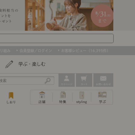
り組み
会員登録／ログイン
お客様レビュー（16,395件）
学ぶ・楽しむ
アウトレット
ェア
ー
プ
撮影などで使用したインテリアを、数量
ップ
トップ
｜ポイントスタイ
センスのいらないインテリア｜動画
特集 一覧
・本棚
ン・スリッパ
限定で。早いもの勝ちです！