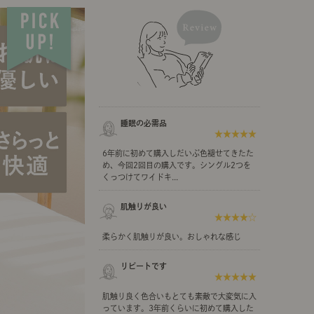
示アイテム
展示アイテム
クセス
アクセス
ブジェ
組み合わせて作るキッチン収納
「あぐらをかける」ソファー
お肌を守るレースカーテン
本
ダイニング特集
ップ
示アイテム
クセス
ウハウ（動画）
リビングの基本
睡眠の必需品
★★★★★
の基本
書斎の基本
6年前に初めて購入しだいぶ色褪せてきたた
め、今回2回目の購入です。シングル2つを
くっつけてワイドキ...
肌触りが良い
★★★★☆
所レポ
本と音楽と映画
柔らかく肌触りが良い。おしゃれな感じ
リピートです
★★★★★
肌触り良く色合いもとても素敵で大変気に入
product
Buyer's Voice
っています。3年前くらいに初めて購入した