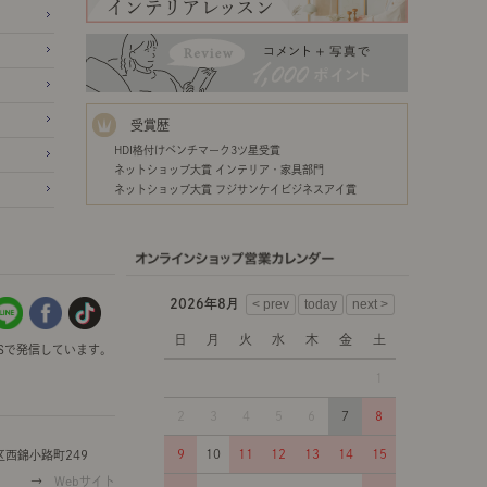
受賞歴
HDI格付けベンチマーク3ツ星受賞
ネットショップ大賞 インテリア・家具部門
ネットショップ大賞 フジサンケイビジネスアイ賞
2026年8月
日
月
火
水
木
金
土
Sで発信しています。
1
2
3
4
5
6
7
8
9
10
11
12
13
14
15
西錦小路町249
→
Webサイト