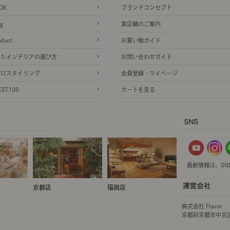
OK
ブランドコンセプト
g
実店舗のご案内
oduct
お買い物ガイド
ったインテリアの選び方
お問い合わせガイド
プロスタイリング
会員登録・マイページ
ST100
カートを見る
最新情報は、SN
京都店
福岡店
株式会社 Flavor
京都府京都市中京区