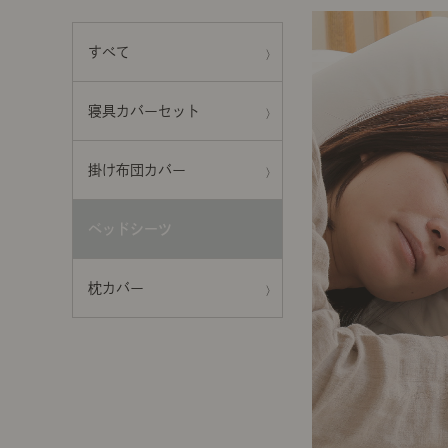
前に
キッチン家具
タオル・サニタリー
コーヒーグッズ
すべて
ナチュラルヴィンテージとは？
キッズ家具
フレグランス
Sunny in my life
寝具カバーセット
コーディネートの基本
掛け布団カバー
ダイニングの基本
ベッドシーツ
照明の基本
枕カバー
みんなのエッセイ
おすすめカフェ
僕と私の愛用品