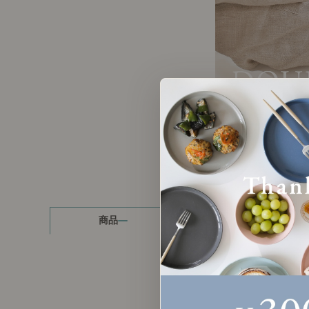
製品ストーリー
お知らせ
書籍連動企画
オリジナル家具の企画経緯
お部屋ビフォーアフター
Vlog「日々うらら」
商品
読み物