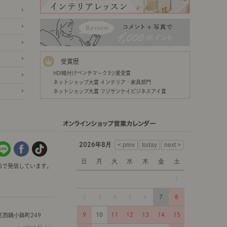
受賞歴
HDI格付けベンチマーク3ツ星受賞
ネットショップ大賞 インテリア・家具部門
ネットショップ大賞 フジサンケイビジネスアイ賞
2026年8月
日
月
火
水
木
金
土
Sで発信しています。
1
2
3
4
5
6
7
8
9
10
11
12
13
14
15
西錦小路町249