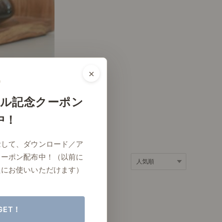
ポート
お店だより
×
ネートレッスン
ナチュラルヴィンテージの作り方
ル記念クーポン
中！
ときどき、古いもの」
Vlog「晴れのち、キッチン」
念して、ダウンロード／ア
ネートレッスン
クーポン配布中！（以前に
たにお使いいただけます）
GET！