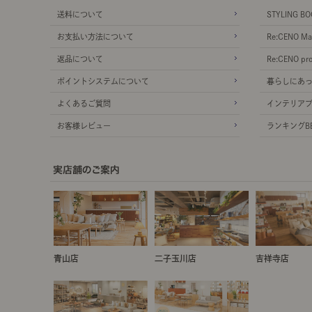
送料について
STYLING BO
お支払い方法について
Re:CENO Ma
返品について
Re:CENO pr
ポイントシステムについて
暮らしにあ
よくあるご質問
インテリア
お客様レビュー
ランキングBE
青山店
二子玉川店
吉祥寺店