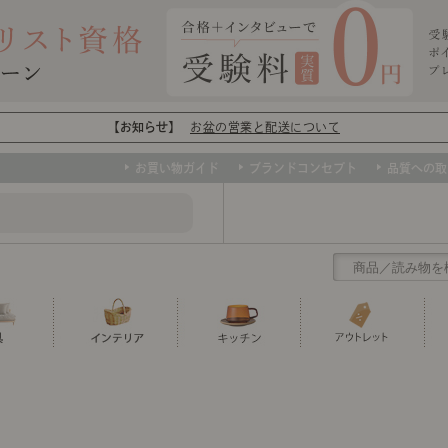
【お知らせ】
お盆の営業と配送について
お買い物ガイド
ブランドコンセプト
品質への取
クリアランス
テーブル
カーテン・ブラインド
グラス
ダイニング
寝具・布団
カトラリー
椅子・チ
寝具カバ
マグカッ
センスのいらないインテリア
ソファー、ラグ、ベッド、照明など、欲
トップ
ト
くりの
センスのいらないインテリア｜ベーススタイリ
センスのいらないインテリア
しいインテリアをお得な価格で！
ユニットシェルフ
ミラー
ボウル・鉢
TVボード
時計
ポット
収納家具
クッショ
保存容器