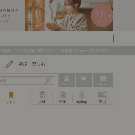
り組み
会員登録／ログイン
お客様レビュー（16,371件）
学ぶ・楽しむ
アウトレット
ェア
ー
プ
撮影などで使用したインテリアを、数量
ップ
トップ
｜ポイントスタイ
センスのいらないインテリア｜動画
特集 一覧
・本棚
ン・スリッパ
限定で。早いもの勝ちです！