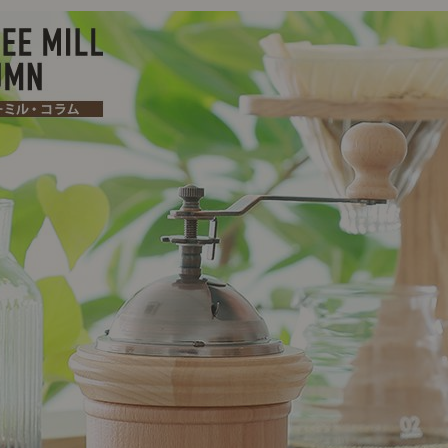
ング編
リング編
展示アイテム
展
アクセス
ア
デスク・チェア
収納雑貨
エプロン・クロス
こたつ
アート・フレーム
キッチンツール
照明
置物・オ
ナチュラルヴィンテージを知る
ナチュラルヴィンテージ実例
ナチュラルヴィンテージの基
フラワーベース・花瓶
観葉植物
家電
涼感寝具特集
夏の快適インテリア特集
リビング家具特集
トップ
ト
インテリアを学ぶ
展示アイテム
展
アクセス
ア
ディスプレイの基本
お手入れの基本
コツとノ
収納の基本
寝室の基本
キッチン
カーテンの基本
インテリアを楽しむ
Let's DIY！
植物と暮らそう
話題の場
食べるを楽しむ
日々のできごと
リセノのこと
蚤の市で見つけた偏愛品
Re:CENO Vlog（動画）
Re:CENO 