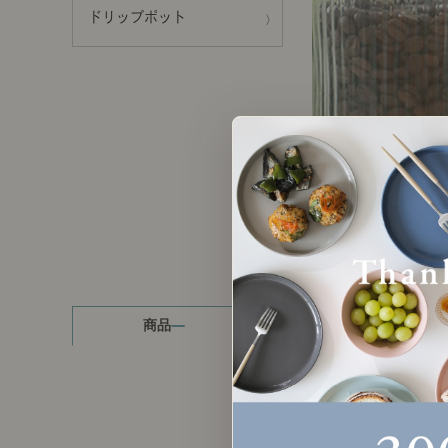
ドリップポット
製品ストーリー
お知らせ
書籍連動企画
オリジナル家具の企画経緯
お部屋ビフォーアフター
Vlog「日々うらら」
商品
読み物