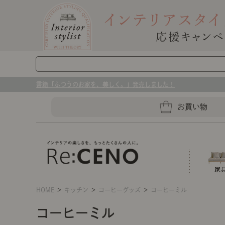
書籍「ふつうのお家を、美しく。」発売しました！
お買い物
HOME
＞
キッチン
＞
コーヒーグッズ
＞
コーヒーミル
ソファー
ラグマット・カーペット
キッチングッズ収納
コーヒーミル
センスのいらないインテリア｜お部屋づ
ベッド
ケア用品
プレート・お皿
店舗TOP