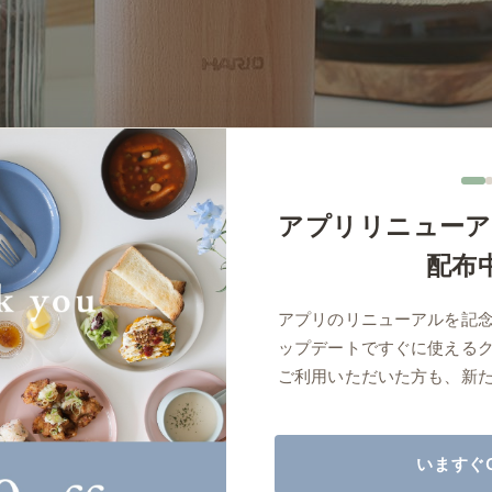
商品紹介（動画）
リセノ ランチ部
お仕事レ
特集
AGRAソファのこと
センスのいらないインテリア
コーディ
アプリリニューア
人気の連載
配布
ルームツアー
モーニングルーティン
Vlog「
アプリのリニューアルを記
Vlog「にわかに、暮らせば。」
ナチュラルヴィンテージの作り方
コーディ
ップデートですぐに使える
標準
詳細
サイズ／カラーをまとめる
ご利用いただいた方も、新
読み込みに失敗しました
いますぐ