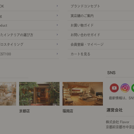
OK
ブランドコンセプト
g
実店舗のご案内
oduct
お買い物ガイド
ったインテリアの選び方
お問い合わせガイド
プロスタイリング
会員登録・マイページ
ST100
カートを見る
最新情報は、SN
京都店
福岡店
株式会社 Flavor
京都府京都市中京区