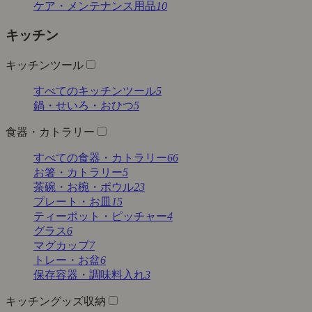
ケア・メンテナンス用品
10
キッチン
キッチンツール
すべてのキッチンツール
5
鍋・せいろ・おひつ
5
食器・カトラリー
すべての食器・カトラリー
66
お箸・カトラリー
5
茶碗・お椀・ボウル
23
プレート・お皿
15
ティーポット・ピッチャー
4
グラス
6
マグカップ
7
トレー・お盆
6
保存容器・調味料入れ
3
キッチングッズ収納