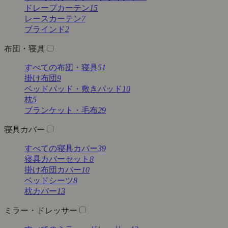
ドレープカーテン
15
レースカーテン
7
ブラインド
2
布団・寝具
すべての布団・寝具
51
掛け布団
9
ベッドパッド・敷きパッド
10
枕
5
ブランケット・毛布
29
寝具カバー
すべての寝具カバー
39
寝具カバーセット
8
掛け布団カバー
10
ベッドシーツ
8
枕カバー
13
ミラー・ドレッサー