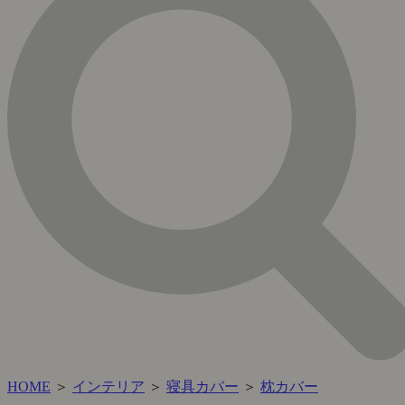
HOME
＞
インテリア
＞
寝具カバー
＞
枕カバー