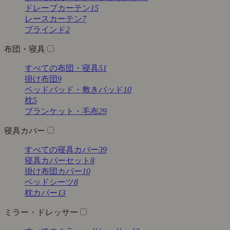
ドレープカーテン
15
レースカーテン
7
ブラインド
2
布団・寝具
すべての布団・寝具
51
掛け布団
9
ベッドパッド・敷きパッド
10
枕
5
ブランケット・毛布
29
寝具カバー
すべての寝具カバー
39
寝具カバーセット
8
掛け布団カバー
10
ベッドシーツ
8
枕カバー
13
ミラー・ドレッサー