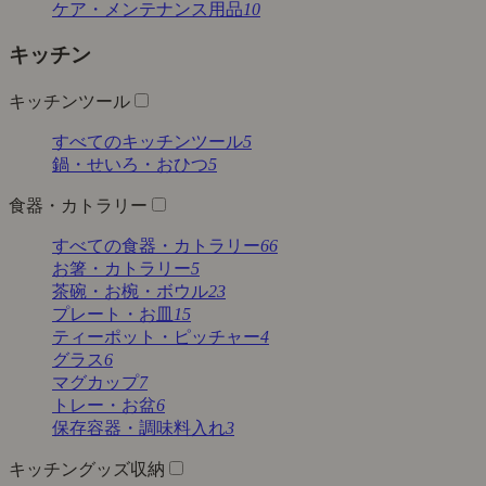
ケア・メンテナンス用品
10
キッチン
キッチンツール
すべてのキッチンツール
5
鍋・せいろ・おひつ
5
食器・カトラリー
すべての食器・カトラリー
66
お箸・カトラリー
5
茶碗・お椀・ボウル
23
プレート・お皿
15
ティーポット・ピッチャー
4
グラス
6
マグカップ
7
トレー・お盆
6
保存容器・調味料入れ
3
キッチングッズ収納