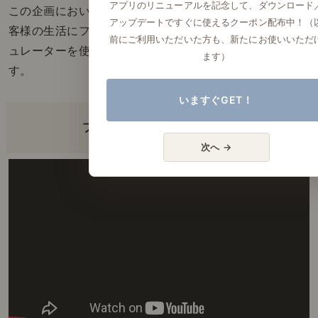
アプリのリニューアルを記念して、ダウンロード
この企画においても、どのように変えると美しく、お
アップデートですぐに使えるクーポン配布中！（
客様の生活にフィットするように変わるかは、3Dシミ
前にご利用いただいた方も、新たにお使いいただ
ュレーターを使って、検証を重ねた後に実施していま
ます）
す。
いますぐGET！
プロアフター企画 事例①
次へ →