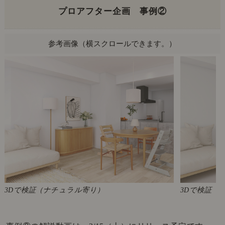
プロアフター企画 事例②
参考画像
3Dで検証（ナチュラル寄り）
3Dで検証（