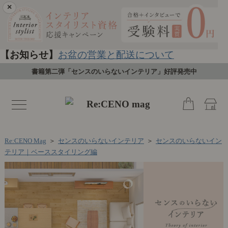
×
【お知らせ】
お盆の営業と配送について
書籍第二弾「センスのいらないインテリア」好評発売中
toggle
navigation
Re:CENO Mag
＞
センスのいらないインテリア
＞
センスのいらないイン
テリア｜ベーススタイリング編