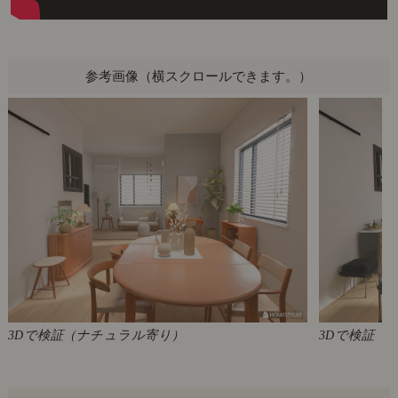
参考画像
3Dで検証（ナチュラル寄り）
3Dで検証（